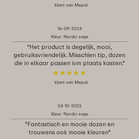
klant van Mepal
16-09-2024
Kleur: Nordic sage
"Het product is degelijk, mooi,
gebruiksvriendelijk. Misschien tip, dozen
die in elkaar passen ivm plaats kasten."
★
★
★
★
★
★
★
★
★
★
klant van Mepal
24-10-2023
Kleur: Nordic sage
"Fantastisch en mooie dozen en
trouwens ook mooie kleuren"