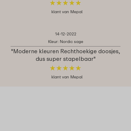
★
★
★
★
★
★
★
★
★
★
klant van Mepal
14-12-2022
Kleur: Nordic sage
"Moderne kleuren Rechthoekige doosjes,
dus super stapelbaar"
★
★
★
★
★
★
★
★
★
★
klant van Mepal