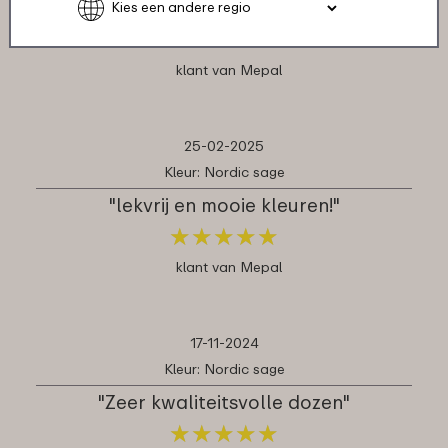
stapelbaar in de vriezer, top product"
★
★
★
★
★
★
★
★
★
★
klant van Mepal
25-02-2025
Kleur: Nordic sage
"lekvrij en mooie kleuren!"
★
★
★
★
★
★
★
★
★
★
klant van Mepal
17-11-2024
Kleur: Nordic sage
"Zeer kwaliteitsvolle dozen"
★
★
★
★
★
★
★
★
★
★