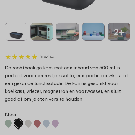
2+
★
★
★
★
★
★
★
★
★
★
6 reviews
De rechthoekige kom met een inhoud van 500 ml is
perfect voor een restje risotto, een portie rauwkost of
een gezonde lunchsalade. De kom is geschikt voor
koelkast, vriezer, magnetron en vaatwasser, en sluit
goed af om je eten vers te houden.
Kleur