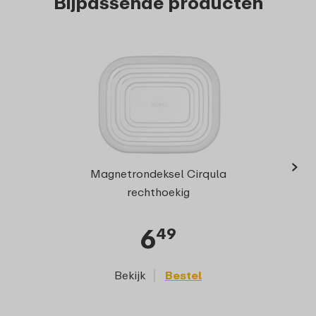
Bijpassende producten
›
Multi
Magnetrondeksel Cirqula
7
rechthoekig
6
49
Bekijk
Bestel