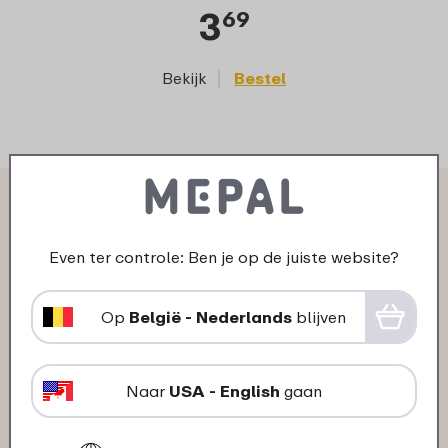
3
69
Bekijk
Bestel
Wat anderen zeggen over
Multikom Cirqula rechthoekig
Even ter controle: Ben je op de juiste website?
500 ml:
Op
België - Nederlands
blijven
06-03-2025
Naar
USA - English
gaan
Kleur: Nordic blue
"om soep in te vriezen, 1 kom 1 portie,