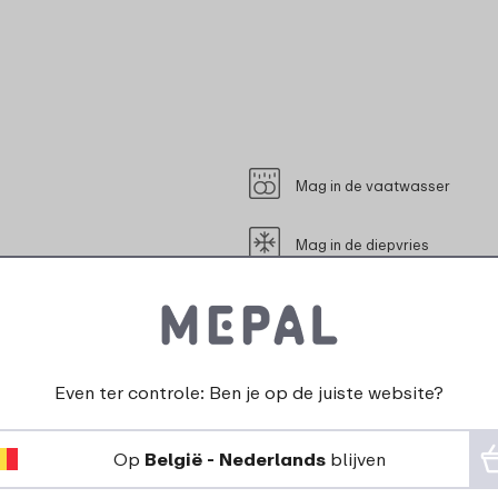
Mag in de vaatwasser
Mag in de diepvries
Mag in de magnetron (zonder
Maximaal 110 graden
Even ter controle: Ben je op de juiste website?
Geschikt voor contact met l
Op
België - Nederlands
blijven