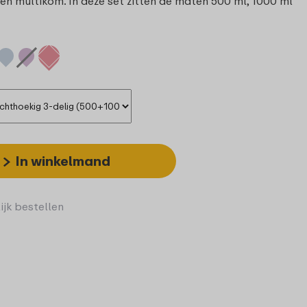
één multikom. In deze set zitten de maten 500 ml, 1000 ml
In winkelmand
ijk bestellen