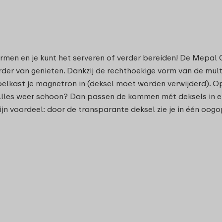
men en je kunt het serveren of verder bereiden! De Mepal 
rder van genieten. Dankzij de rechthoekige vorm van de mult
koelkast je magnetron in (deksel moet worden verwijderd). 
s weer schoon? Dan passen de kommen mét deksels in elkaar
Fijn voordeel: door de transparante deksel zie je in één oogop