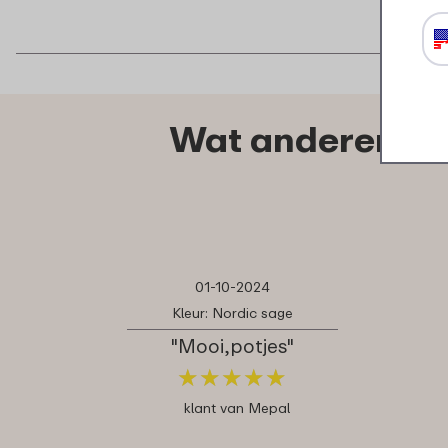
Wat anderen zeg
01-10-2024
Kleur: Nordic sage
"Mooi,potjes"
★
★
★
★
★
★
★
★
★
★
klant van Mepal