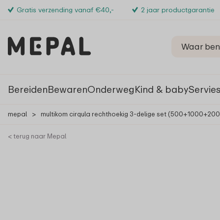
Gratis verzending vanaf €40,-
2 jaar productgarantie
Bereiden
Bewaren
Onderweg
Kind & baby
Servie
mepal
>
multikom cirqula rechthoekig 3-delige set (500+1000+200
< terug naar Mepal