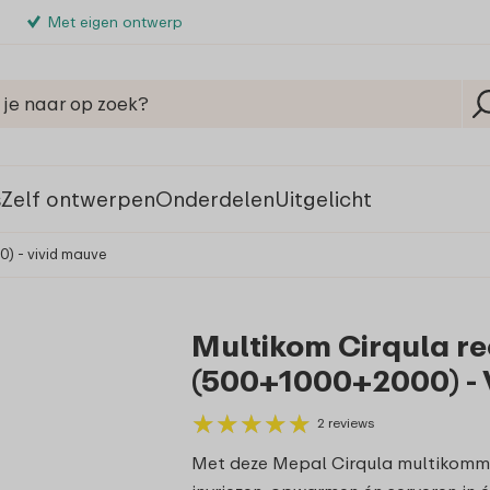
Met eigen ontwerp
s
Zelf ontwerpen
Onderdelen
Uitgelicht
0) - vivid mauve
Multikom Cirqula re
(500+1000+2000) - 
★
★
★
★
★
★
★
★
★
★
2 reviews
Met deze Mepal Cirqula multikommen