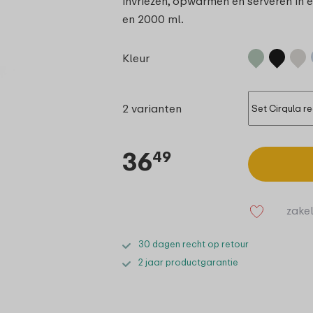
invriezen, opwarmen én serveren in 
en 2000 ml.
Kleur
2 varianten
36
49
zakel
30 dagen recht op retour
2 jaar productgarantie