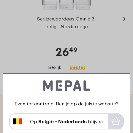
›
Set bewaardoos Omnia 3-
rech
delig - Nordic sage
26
49
Bekijk
Bestel
Even ter controle: Ben je op de juiste website?
Wat anderen zeggen over
Omnia bewaardoos
Op
België - Nederlands
blijven
rechthoekig 2000 ml: