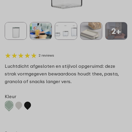
2+
★
★
★
★
★
★
★
★
★
★
2 reviews
Luchtdicht afgesloten en stijlvol opgeruimd: deze
strak vormgegeven bewaardoos houdt thee, pasta,
granola of snacks langer vers.
Kleur