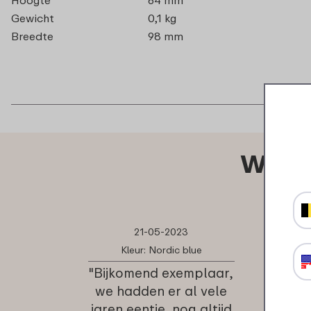
Gewicht
0,1 kg
Breedte
98 mm
Wat a
21-05-2023
Kleur: Nordic blue
"Bijkomend exemplaar,
we hadden er al vele
jaren eentje, nog altijd