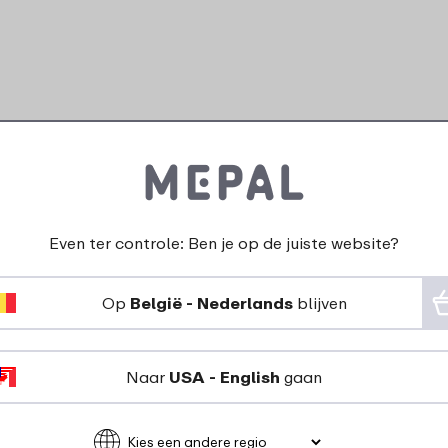
nderen zeggen over Boter
Even ter controle: Ben je op de juiste website?
Op
België - Nederlands
blijven
24-04-2023
Kleur: Nordic blue
Naar
USA - English
gaan
"Prima artikel, voldoet
zeer aan mijn
verwachtingen."