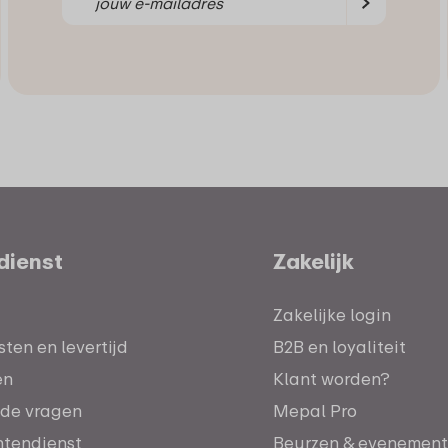
dienst
Zakelijk
Zakelijke login
ten en levertijd
B2B en loyaliteit
en
Klant worden?
lde vragen
Mepal Pro
antendienst
Beurzen & evenemen