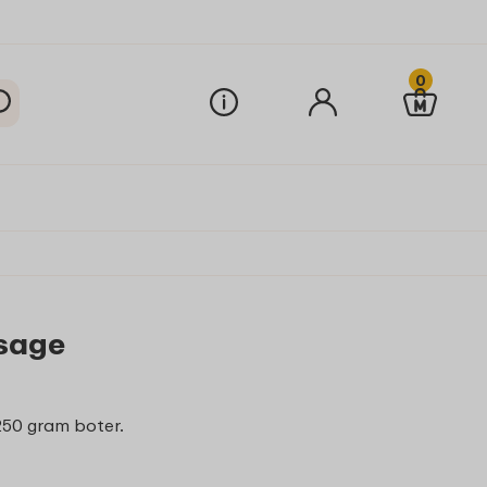
0
 sage
 250 gram boter.