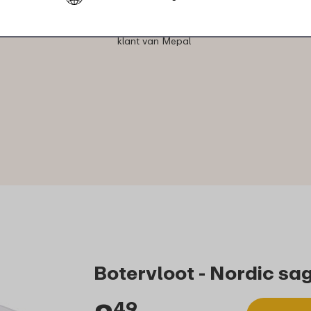
★
★
★
★
★
★
★
★
★
★
klant van Mepal
Botervloot - Nordic sa
49