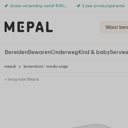
Gratis verzending vanaf €40,-
2 jaar productgarantie
Bereiden
Bewaren
Onderweg
Kind & baby
Servie
mepal
>
botervloot - nordic sage
< terug naar Mepal