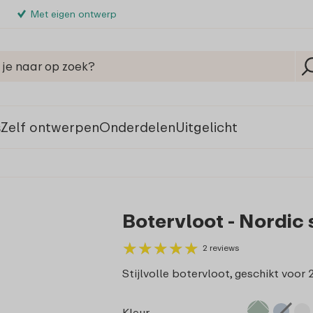
Met eigen ontwerp
s
Zelf ontwerpen
Onderdelen
Uitgelicht
Botervloot - Nordic
★
★
★
★
★
★
★
★
★
★
2 reviews
Stijlvolle botervloot, geschikt voor
Kleur