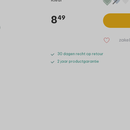
8
49
zakel
30 dagen recht op retour
2 jaar productgarantie