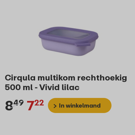
Cirqula multikom rechthoekig
500 ml - Vivid lilac
8
7
49
22
In winkelmand