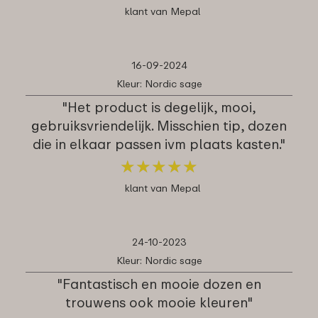
klant van Mepal
16-09-2024
Kleur: Nordic sage
"Het product is degelijk, mooi,
gebruiksvriendelijk. Misschien tip, dozen
die in elkaar passen ivm plaats kasten."
★
★
★
★
★
★
★
★
★
★
klant van Mepal
24-10-2023
Kleur: Nordic sage
"Fantastisch en mooie dozen en
trouwens ook mooie kleuren"