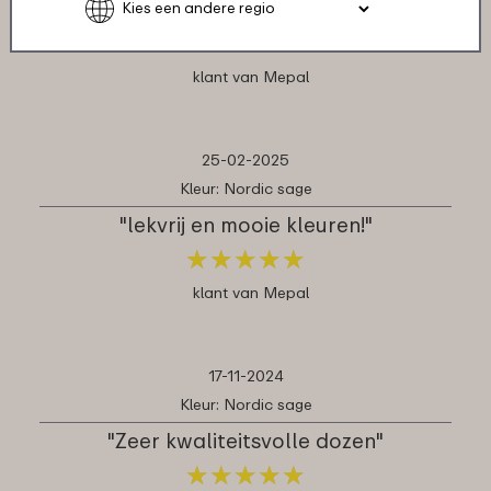
stapelbaar in de vriezer, top product"
★
★
★
★
★
★
★
★
★
★
klant van Mepal
25-02-2025
Kleur: Nordic sage
"lekvrij en mooie kleuren!"
★
★
★
★
★
★
★
★
★
★
klant van Mepal
17-11-2024
Kleur: Nordic sage
"Zeer kwaliteitsvolle dozen"
★
★
★
★
★
★
★
★
★
★