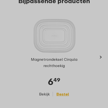
Bijpassende producten
›
Multi
Magnetrondeksel Cirqula
rechthoekig
6
49
Bekijk
Bestel