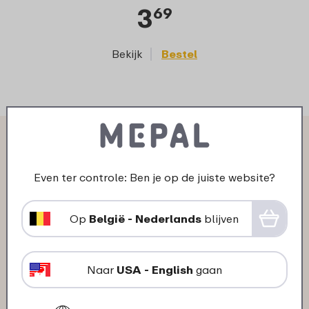
3
69
Bekijk
Bestel
Wat anderen zeggen over
Multikom Cirqula rechthoekig
Even ter controle: Ben je op de juiste website?
500 ml:
Op
België - Nederlands
blijven
06-03-2025
Naar
USA - English
gaan
Kleur: Nordic blue
"om soep in te vriezen, 1 kom 1 portie,