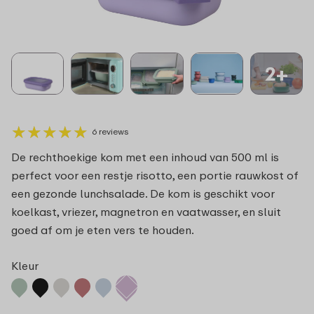
2+
★
★
★
★
★
★
★
★
★
★
6 reviews
De rechthoekige kom met een inhoud van 500 ml is
perfect voor een restje risotto, een portie rauwkost of
een gezonde lunchsalade. De kom is geschikt voor
koelkast, vriezer, magnetron en vaatwasser, en sluit
goed af om je eten vers te houden.
Kleur