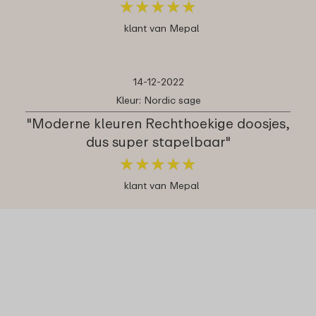
★
★
★
★
★
★
★
★
★
★
klant van Mepal
14-12-2022
Kleur: Nordic sage
"Moderne kleuren Rechthoekige doosjes,
dus super stapelbaar"
★
★
★
★
★
★
★
★
★
★
klant van Mepal