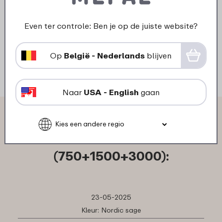
6
49
Even ter controle: Ben je op de juiste website?
Bekijk
Bestel
Op
België - Nederlands
blijven
Naar
USA - English
gaan
Wat anderen zeggen over Set
Cirqula rechthoekig 3-delig
(750+1500+3000):
23-05-2025
Kleur: Nordic sage