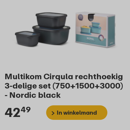
Multikom Cirqula rechthoekig
3-delige set (750+1500+3000)
- Nordic black
42
49
In winkelmand