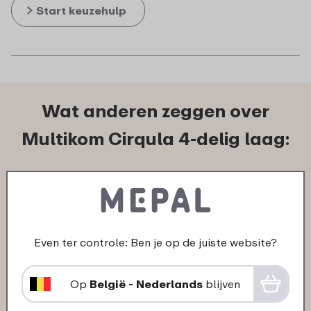
Start keuzehulp
Wat anderen zeggen over
Multikom Cirqula 4-delig laag:
28-10-2025
Kleur: Nordic sage
"Goed verpakt! Snelle levering en een
Even ter controle: Ben je op de juiste website?
goed product"
★
★
★
★
★
★
★
★
★
★
Op
België - Nederlands
blijven
klant van Mepal