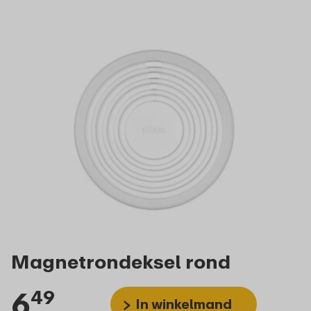
Magnetrondeksel rond
6
49
In winkelmand