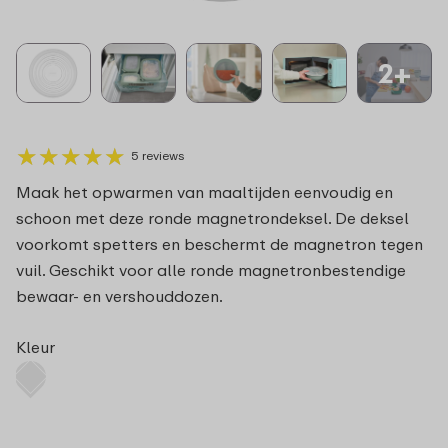
2+
★
★
★
★
★
★
★
★
★
★
5 reviews
Maak het opwarmen van maaltijden eenvoudig en
schoon met deze ronde magnetrondeksel. De deksel
voorkomt spetters en beschermt de magnetron tegen
vuil. Geschikt voor alle ronde magnetronbestendige
bewaar- en vershouddozen.
Kleur