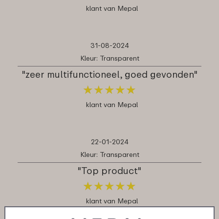
klant van Mepal
31-08-2024
Kleur: Transparent
"zeer multifunctioneel, goed gevonden"
★
★
★
★
★
★
★
★
★
★
klant van Mepal
22-01-2024
Kleur: Transparent
"Top product"
★
★
★
★
★
★
★
★
★
★
klant van Mepal