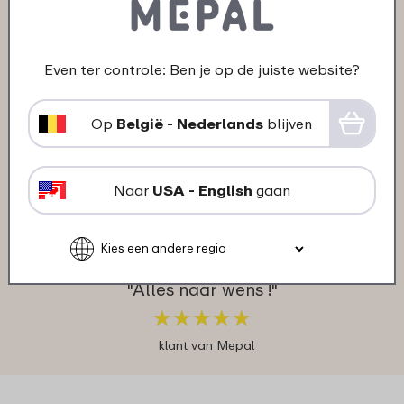
28-11-2023
Kleur: Transparent
Even ter controle: Ben je op de juiste website?
"Is ideaal voor in de microgolfoven. Past
op alle potjes😉"
Op
België - Nederlands
blijven
★
★
★
★
★
★
★
★
★
★
klant van Mepal
Naar
USA - English
gaan
03-05-2023
Kleur: Transparent
"Alles naar wens !"
★
★
★
★
★
★
★
★
★
★
klant van Mepal