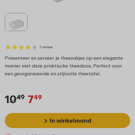
★
★
★
★
★
★
★
★
★
★
1 review
Presenteer en serveer je theezakjes op een elegante
manier met deze praktische theedoos. Perfect voor
een georganiseerde en stijlvolle theetafel.
10
7
49
49
In winkelmand