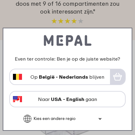
doos met 9 of 16 compartimenten zou
ook interessant zijn."
★
★
★
★
★
★
★
★
★
★
klant van Mepal
Even ter controle: Ben je op de juiste website?
Op
België - Nederlands
blijven
Naar
USA - English
gaan