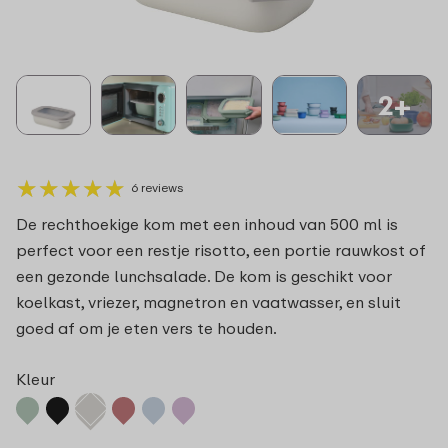
2+
★
★
★
★
★
★
★
★
★
★
6 reviews
De rechthoekige kom met een inhoud van 500 ml is
perfect voor een restje risotto, een portie rauwkost of
een gezonde lunchsalade. De kom is geschikt voor
koelkast, vriezer, magnetron en vaatwasser, en sluit
goed af om je eten vers te houden.
Kleur