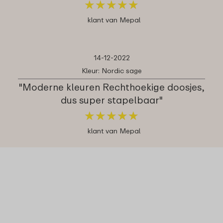
★
★
★
★
★
★
★
★
★
★
klant van Mepal
14-12-2022
Kleur: Nordic sage
"Moderne kleuren Rechthoekige doosjes,
dus super stapelbaar"
★
★
★
★
★
★
★
★
★
★
klant van Mepal