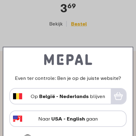
3
69
Bekijk
Bestel
Wat anderen zeggen over
Multikom Cirqula rechthoekig
Even ter controle: Ben je op de juiste website?
500 ml:
Op
België - Nederlands
blijven
06-03-2025
Naar
USA - English
gaan
Kleur: Nordic blue
"om soep in te vriezen, 1 kom 1 portie,