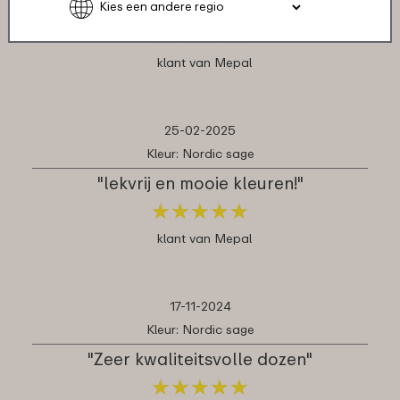
stapelbaar in de vriezer, top product"
★
★
★
★
★
★
★
★
★
★
klant van Mepal
25-02-2025
Kleur: Nordic sage
"lekvrij en mooie kleuren!"
★
★
★
★
★
★
★
★
★
★
klant van Mepal
17-11-2024
Kleur: Nordic sage
"Zeer kwaliteitsvolle dozen"
★
★
★
★
★
★
★
★
★
★