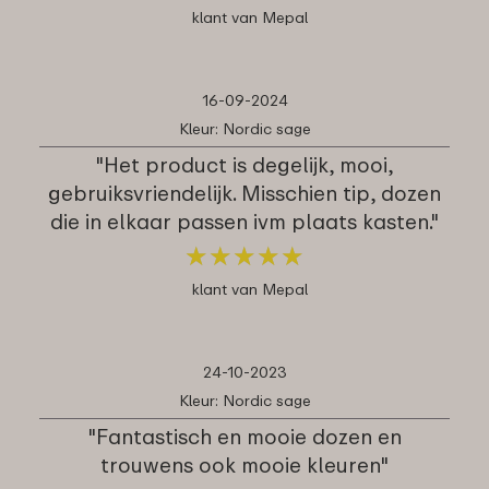
klant van Mepal
16-09-2024
Kleur: Nordic sage
"Het product is degelijk, mooi,
gebruiksvriendelijk. Misschien tip, dozen
die in elkaar passen ivm plaats kasten."
★
★
★
★
★
★
★
★
★
★
klant van Mepal
24-10-2023
Kleur: Nordic sage
"Fantastisch en mooie dozen en
trouwens ook mooie kleuren"