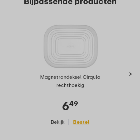
Bijpassende producten
›
Multi
Magnetrondeksel Cirqula
7
rechthoekig
6
49
Bekijk
Bestel