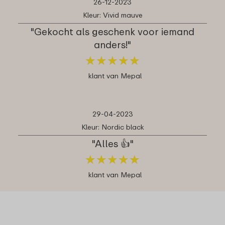
26-12-2023
Kleur: Vivid mauve
"Gekocht als geschenk voor iemand
anders!"
★
★
★
★
★
★
★
★
★
★
klant van Mepal
29-04-2023
Kleur: Nordic black
"Alles 👍"
★
★
★
★
★
★
★
★
★
★
klant van Mepal