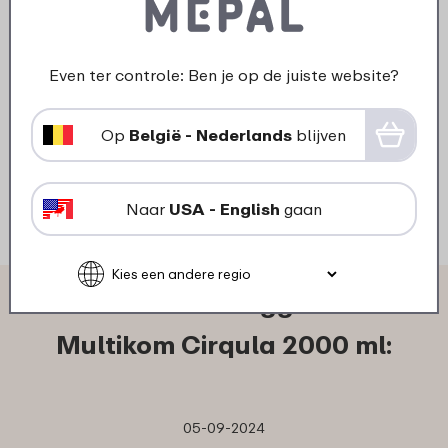
›
Deksel multikom Cirqula rond
1250/2000 ml - Vivid mauve
Even ter controle: Ben je op de juiste website?
6
69
Op
België - Nederlands
blijven
Bekijk
Bestel
Naar
USA - English
gaan
Wat anderen zeggen over
Multikom Cirqula 2000 ml:
05-09-2024