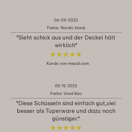
06-09-2023
Farbe: Nordic black
"Sieht schick aus und der Deckel hält
wirklich"
★
★
★
★
★
★
★
★
★
★
Kunde von mepal.com
05-12-2022
Farbe: Vivid lilac
"Diese Schüsseln sind einfach gut,viel
besser als Tuperware und dazu noch
günstiger."
★
★
★
★
★
★
★
★
★
★