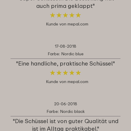
auch prima geklappt"
★
★
★
★
★
★
★
★
★
★
Kunde von mepal.com
17-08-2018
Farbe: Nordic blue
"Eine handliche, praktische Schüssel"
★
★
★
★
★
★
★
★
★
★
Kunde von mepal.com
20-06-2018
Farbe: Nordic black
"Die Schüssel ist von guter Qualität und
ist im Alltag praktikabel."