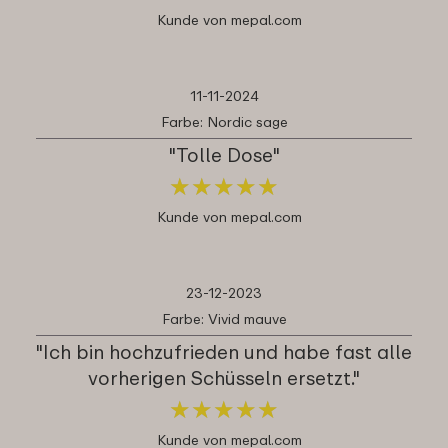
Kunde von mepal.com
11-11-2024
Farbe: Nordic sage
"Tolle Dose"
★
★
★
★
★
★
★
★
★
★
Kunde von mepal.com
23-12-2023
Farbe: Vivid mauve
"Ich bin hochzufrieden und habe fast alle
vorherigen Schüsseln ersetzt."
★
★
★
★
★
★
★
★
★
★
Kunde von mepal.com