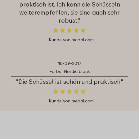
praktisch ist. Ich kann die Schüsseln
weiterempfehlen, sie sind auch sehr
robust."
★
★
★
★
★
★
★
★
★
★
Kunde von mepal.com
18-09-2017
Farbe: Nordic black
"Die Schüssel ist schön und praktisch."
★
★
★
★
★
★
★
★
★
★
Kunde von mepal.com