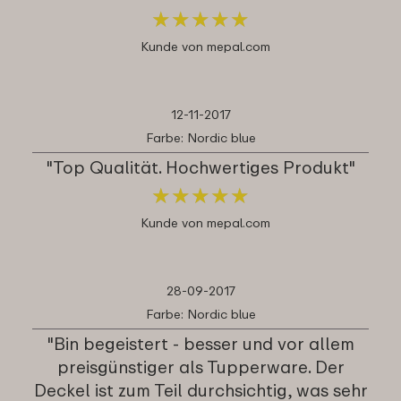
★
★
★
★
★
★
★
★
★
★
Kunde von mepal.com
12-11-2017
Farbe: Nordic blue
"Top Qualität. Hochwertiges Produkt"
★
★
★
★
★
★
★
★
★
★
Kunde von mepal.com
28-09-2017
Farbe: Nordic blue
"Bin begeistert - besser und vor allem
preisgünstiger als Tupperware. Der
Deckel ist zum Teil durchsichtig, was sehr