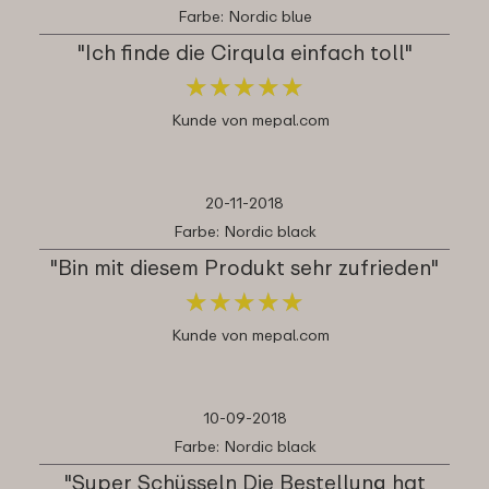
Farbe: Nordic blue
"Ich finde die Cirqula einfach toll"
★
★
★
★
★
★
★
★
★
★
Kunde von mepal.com
20-11-2018
Farbe: Nordic black
"Bin mit diesem Produkt sehr zufrieden"
★
★
★
★
★
★
★
★
★
★
Kunde von mepal.com
10-09-2018
Farbe: Nordic black
"Super Schüsseln Die Bestellung hat