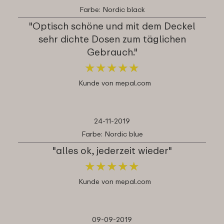
Farbe: Nordic black
"Optisch schöne und mit dem Deckel
sehr dichte Dosen zum täglichen
Gebrauch."
★
★
★
★
★
★
★
★
★
★
Kunde von mepal.com
24-11-2019
Farbe: Nordic blue
"alles ok, jederzeit wieder"
★
★
★
★
★
★
★
★
★
★
Kunde von mepal.com
09-09-2019