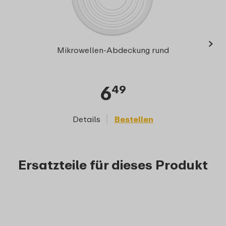
›
Multis
Mikrowellen-Abdeckung rund
6
49
Details
Bestellen
D
Ersatzteile für dieses Produkt