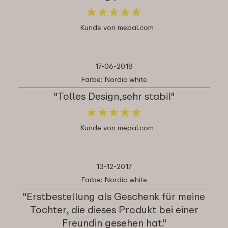
★
★
★
★
★
★
★
★
★
★
Kunde von mepal.com
17-06-2018
Farbe: Nordic white
"Tolles Design,sehr stabil"
★
★
★
★
★
★
★
★
★
★
Kunde von mepal.com
13-12-2017
Farbe: Nordic white
"Erstbestellung als Geschenk für meine
Tochter, die dieses Produkt bei einer
Freundin gesehen hat."