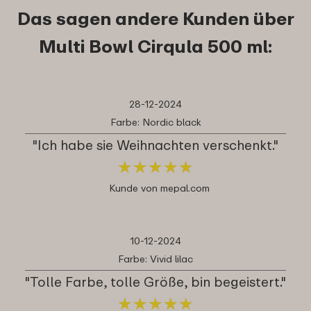
Das sagen andere Kunden über
Multi Bowl Cirqula 500 ml:
28-12-2024
Farbe: Nordic black
"Ich habe sie Weihnachten verschenkt."
★
★
★
★
★
★
★
★
★
★
Kunde von mepal.com
10-12-2024
Farbe: Vivid lilac
"Tolle Farbe, tolle Größe, bin begeistert."
★
★
★
★
★
★
★
★
★
★