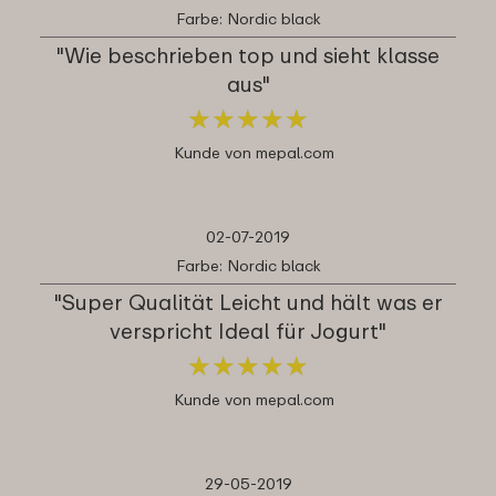
Farbe: Nordic black
"Wie beschrieben top und sieht klasse
aus"
★
★
★
★
★
★
★
★
★
★
Kunde von mepal.com
02-07-2019
Farbe: Nordic black
"Super Qualität Leicht und hält was er
verspricht Ideal für Jogurt"
★
★
★
★
★
★
★
★
★
★
Kunde von mepal.com
29-05-2019