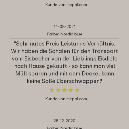
Kunde von mepal.com
14-08-2021
Farbe: Nordic blue
"Sehr gutes Preis-Leistungs-Verhältnis.
Wir haben die Schalen für den Transport
vom Eisbecher von der Lieblings Eisdiele
nach Hause gekauft - so kann man viel
Müll sparen und mit dem Deckel kann
keine Soße überschwappen."
★
★
★
★
★
★
★
★
★
★
Kunde von mepal.com
28-12-2020
Farbe: Nordic blue