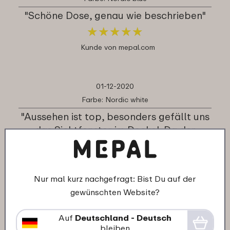
"Schöne Dose, genau wie beschrieben"
★
★
★
★
★
★
★
★
★
★
Kunde von mepal.com
01-12-2020
Farbe: Nordic white
"Aussehen ist top, besonders gefällt uns
das Sichtfenster im Deckel. Da der
Behälter außen recht glatt ist, ist das
Abziehen des Deckels ungewohnt. Ach,
und dicht ist das System auch."
Nur mal kurz nachgefragt: Bist Du auf der
★
★
★
★
★
★
★
★
★
★
gewünschten Website?
Kunde von mepal.com
Auf
Deutschland - Deutsch
bleiben