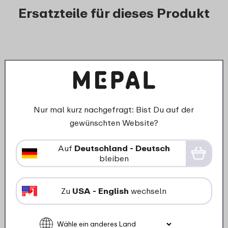
Ersatzteile für dieses Produkt
Nur mal kurz nachgefragt: Bist Du auf der
gewünschten Website?
Auf
Deutschland - Deutsch
bleiben
›
Deckel aufbewahrungsdose
Lumina 750 ml - nordic sage
Zu
USA - English
wechseln
3
19