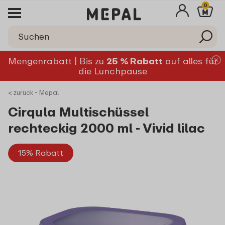
0
Mengenrabatt | Bis zu
25 % Rabatt
auf alles für
die Lunchpause
< zurück - Mepal
Cirqula Multischüssel
rechteckig 2000 ml - Vivid lilac
15% Rabatt