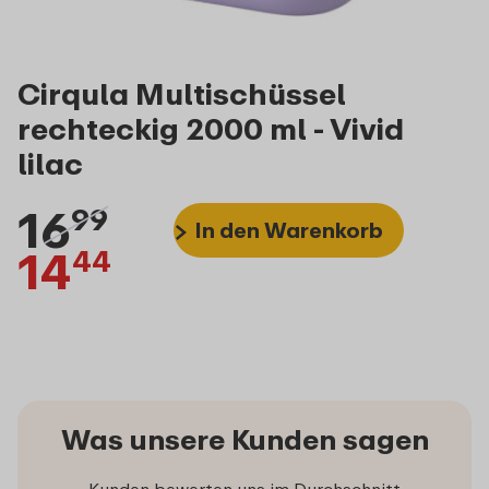
Cirqula Multischüssel
rechteckig 2000 ml - Vivid
lilac
16
99
In den Warenkorb
14
44
Was unsere Kunden sagen
Kunden bewerten uns im Durchschnitt