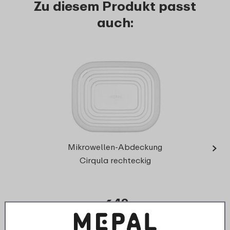
Zu diesem Produkt passt
auch:
›
M
Mikrowellen-Abdeckung
rechte
Cirqula rechteckig
6
49