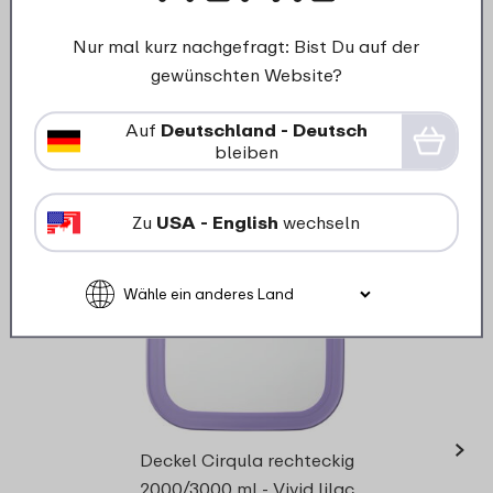
Details
Bestellen
D
Nur mal kurz nachgefragt: Bist Du auf der
gewünschten Website?
Ersatzteile für dieses Produkt
Auf
Deutschland - Deutsch
bleiben
Zu
USA - English
wechseln
›
Deckel Cirqula rechteckig
2000/3000 ml - Vivid lilac