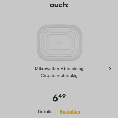
auch:
›
M
Mikrowellen-Abdeckung
rech
Cirqula rechteckig
6
49
Details
Bestellen
D