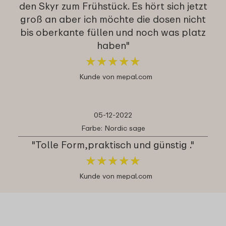
den Skyr zum Frühstück. Es hört sich jetzt
groß an aber ich möchte die dosen nicht
bis oberkante füllen und noch was platz
haben"
★
★
★
★
★
★
★
★
★
★
Kunde von mepal.com
05-12-2022
Farbe: Nordic sage
"Tolle Form,praktisch und günstig ."
★
★
★
★
★
★
★
★
★
★
Kunde von mepal.com