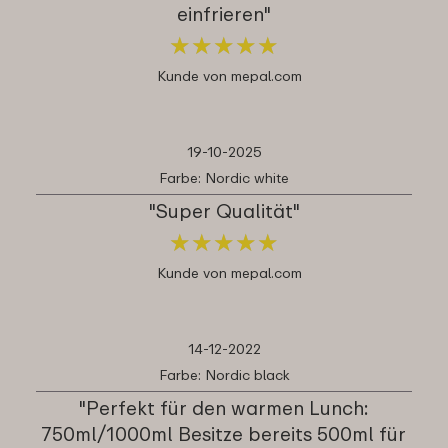
einfrieren"
★
★
★
★
★
★
★
★
★
★
Kunde von mepal.com
19-10-2025
Farbe: Nordic white
"Super Qualität"
★
★
★
★
★
★
★
★
★
★
Kunde von mepal.com
14-12-2022
Farbe: Nordic black
"Perfekt für den warmen Lunch:
750ml/1000ml Besitze bereits 500ml für