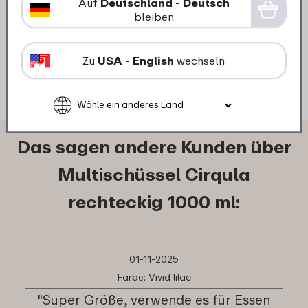
Auf
Deutschland - Deutsch
5
19
bleiben
Details
Bestellen
Zu
USA - English
wechseln
Das sagen andere Kunden über
Multischüssel Cirqula
rechteckig 1000 ml:
01-11-2025
Farbe: Vivid lilac
"Super Größe, verwende es für Essen