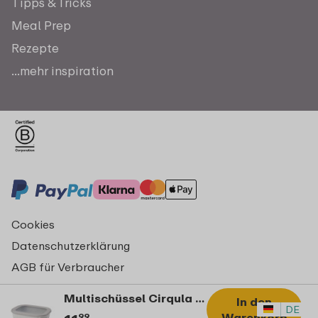
Tipps & Tricks
Meal Prep
Rezepte
...mehr inspiration
Cookies
Datenschutzerklärung
AGB für Verbraucher
Impressum
Multischüssel Cirqula rechteckig 1000 ml - Nordic white
In den
© Copyright 2026 Mepal
DE
Warenkorb
99