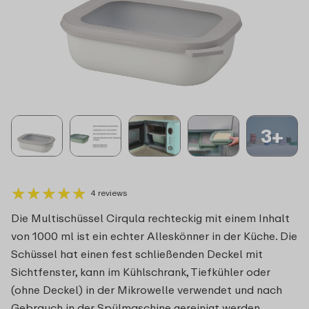
3+
★
★
★
★
★
★
★
★
★
★
4 reviews
Die Multischüssel Cirqula rechteckig mit einem Inhalt
von 1000 ml ist ein echter Alleskönner in der Küche. Die
Schüssel hat einen fest schließenden Deckel mit
Sichtfenster, kann im Kühlschrank, Tiefkühler oder
(ohne Deckel) in der Mikrowelle verwendet und nach
Gebrauch in der Spülmaschine gereinigt werden.