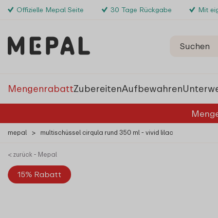
Offizielle Mepal Seite
30 Tage Rückgabe
Mit e
Mengenrabatt
Zubereiten
Aufbewahren
Unterw
Menge
mepal
>
multischüssel cirqula rund 350 ml - vivid lilac
< zurück - Mepal
15% Rabatt