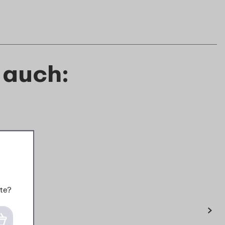
 auch:
te?
›
Multischüssel Cirqula 500
Multischüssel 