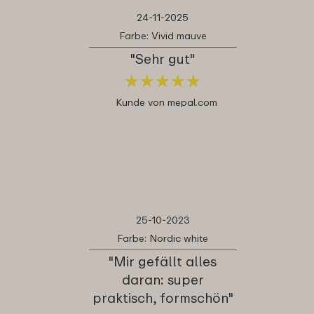
24-11-2025
Farbe: Vivid mauve
"Sehr gut"
★
★
★
★
★
★
★
★
★
★
Kunde von mepal.com
25-10-2023
Farbe: Nordic white
"Mir gefällt alles
daran: super
praktisch, formschön"