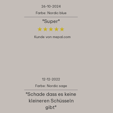
26-10-2024
Farbe: Nordic blue
"Super"
★
★
★
★
★
★
★
★
★
★
Kunde von mepal.com
12-12-2022
Farbe: Nordic sage
"Schade dass es keine
kleineren Schüsseln
gibt"