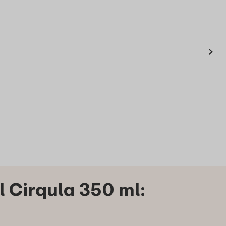
›
 Cirqula 350 ml: