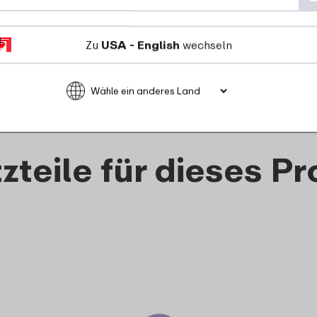
rund
Zu
USA - English
wechseln
6
49
Details
Bestellen
zteile für dieses P