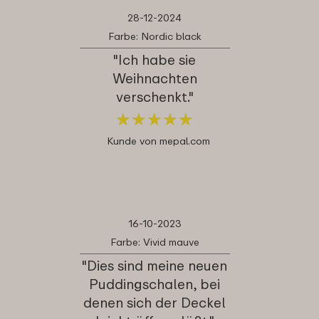
28-12-2024
Farbe: Nordic black
"Ich habe sie
Weihnachten
verschenkt."
★
★
★
★
★
★
★
★
★
★
Kunde von mepal.com
16-10-2023
Farbe: Vivid mauve
"Dies sind meine neuen
Puddingschalen, bei
denen sich der Deckel