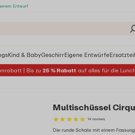
igenem Entwurf
egs
Kind & Baby
Geschirr
Eigene Entwürfe
Ersatztei
nrabatt | Bis zu
25 % Rabatt
auf alles für die Lun
Multischüssel Cirqul
★
★
★
★
★
★
★
★
★
★
14 reviews
Die runde Schale mit einem Fassun