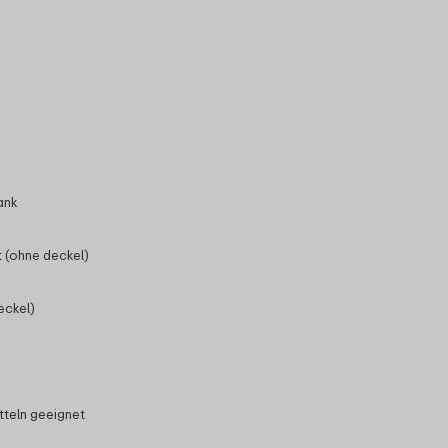
ank
 (ohne deckel)
eckel)
tteln geeignet