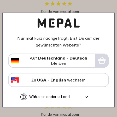
★
★
★
★
★
★
★
★
★
★
Kunde von mepal.com
29-11-2025
Nur mal kurz nachgefragt: Bist Du auf der
Farbe: Nordic sage
gewünschten Website?
"Alles super"
★
★
★
★
★
★
★
★
★
★
Auf
Deutschland - Deutsch
Kunde von mepal.com
bleiben
Zu
USA - English
wechseln
24-11-2025
Farbe: Vivid mauve
"Sehr gut!"
★
★
★
★
★
★
★
★
★
★
Kunde von mepal.com