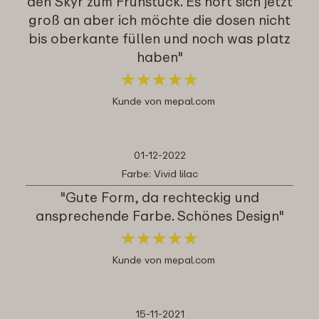
den Skyr zum Frühstück. Es hört sich jetzt
groß an aber ich möchte die dosen nicht
bis oberkante füllen und noch was platz
haben"
★
★
★
★
★
★
★
★
★
★
Kunde von mepal.com
01-12-2022
Farbe: Vivid lilac
"Gute Form, da rechteckig und
ansprechende Farbe. Schönes Design"
★
★
★
★
★
★
★
★
★
★
Kunde von mepal.com
15-11-2021