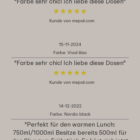
"Farbe sehr chic! Ich liebe diese Dosen"
★
★
★
★
★
★
★
★
★
★
Kunde von mepal.com
15-11-2024
Farbe: Vivid lilac
"Farbe sehr chic! Ich liebe diese Dosen"
★
★
★
★
★
★
★
★
★
★
Kunde von mepal.com
14-12-2022
Farbe: Nordic black
"Perfekt für den warmen Lunch:
750ml/1000ml Besitze bereits 500ml für