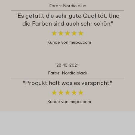
Farbe: Nordic blue
"Es gefällt die sehr gute Qualität. Und
die Farben sind auch sehr schön."
★
★
★
★
★
★
★
★
★
★
Kunde von mepal.com
28-10-2021
Farbe: Nordic black
"Produkt hält was es verspricht."
★
★
★
★
★
★
★
★
★
★
Kunde von mepal.com