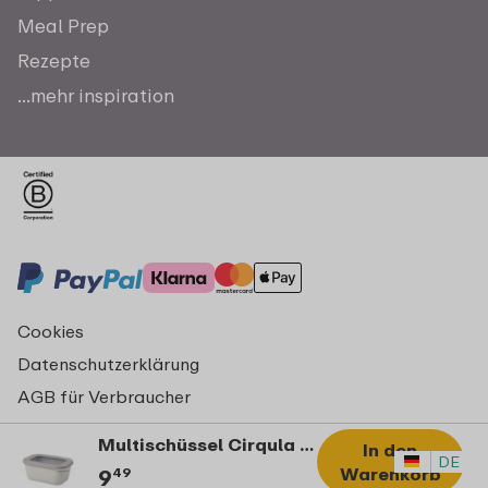
Meal Prep
Rezepte
...mehr inspiration
Cookies
Datenschutzerklärung
AGB für Verbraucher
Impressum
Multischüssel Cirqula rechteckig 750 ml - Nordic white
In den
© Copyright 2026 Mepal
DE
Warenkorb
9
49