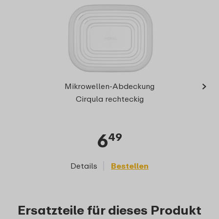
›
M
Mikrowellen-Abdeckung
rech
Cirqula rechteckig
6
49
Details
Bestellen
D
Ersatzteile für dieses Produkt