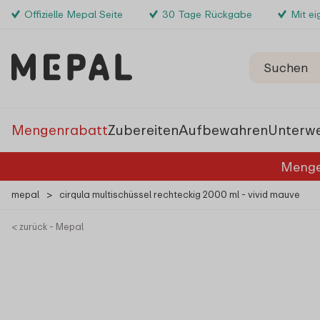
Offizielle Mepal Seite
30 Tage Rückgabe
Mit e
Mengenrabatt
Zubereiten
Aufbewahren
Unterw
Menge
mepal
>
cirqula multischüssel rechteckig 2000 ml - vivid mauve
< zurück - Mepal