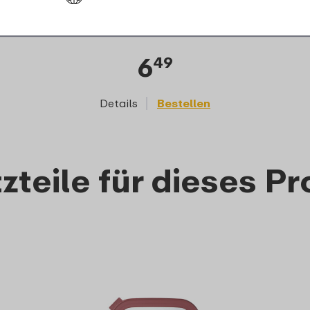
Mikrowellen-Abdeckung
Cirqula rechteckig
6
49
Details
Bestellen
zteile für dieses P