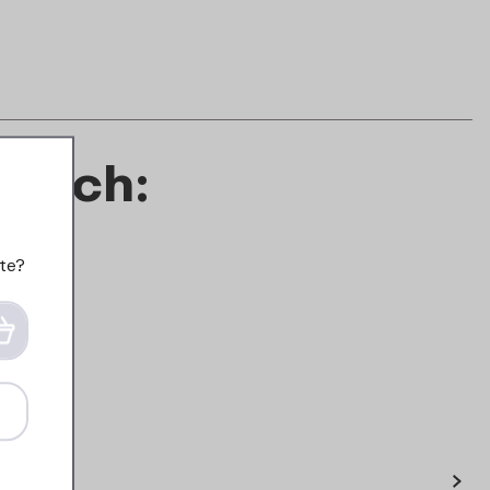
 auch:
te?
›