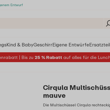
igenem Entwurf
egs
Kind & Baby
Geschirr
Eigene Entwürfe
Ersatztei
nrabatt | Bis zu
25 % Rabatt
auf alles für die Lun
Cirqula Multischüss
mauve
Die Multischüssel Cirqula rechteckig