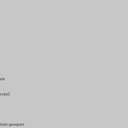
ank
eckel)
tteln geeignet