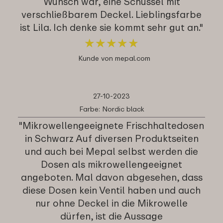
Wunsch war, eine Schüssel mit
verschließbarem Deckel. Lieblingsfarbe
ist Lila. Ich denke sie kommt sehr gut an."
★
★
★
★
★
★
★
★
★
★
Kunde von mepal.com
27-10-2023
Farbe: Nordic black
"Mikrowellengeeignete Frischhaltedosen
in Schwarz Auf diversen Produktseiten
und auch bei Mepal selbst werden die
Dosen als mikrowellengeeignet
angeboten. Mal davon abgesehen, dass
diese Dosen kein Ventil haben und auch
nur ohne Deckel in die Mikrowelle
dürfen, ist die Aussage