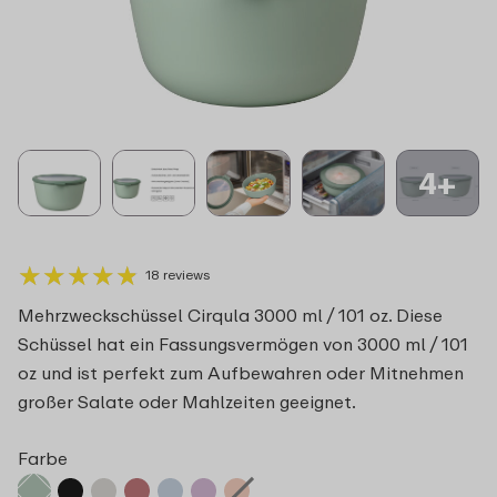
4+
★
★
★
★
★
★
★
★
★
★
18 reviews
Mehrzweckschüssel Cirqula 3000 ml / 101 oz. Diese
Schüssel hat ein Fassungsvermögen von 3000 ml / 101
oz und ist perfekt zum Aufbewahren oder Mitnehmen
großer Salate oder Mahlzeiten geeignet.
Farbe