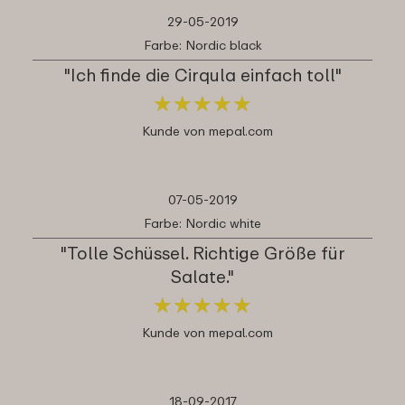
29-05-2019
Farbe: Nordic black
"Ich finde die Cirqula einfach toll"
★
★
★
★
★
★
★
★
★
★
Kunde von mepal.com
07-05-2019
Farbe: Nordic white
"Tolle Schüssel. Richtige Größe für
Salate."
★
★
★
★
★
★
★
★
★
★
Kunde von mepal.com
18-09-2017