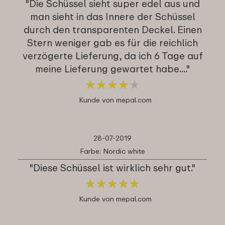
"Die Schüssel sieht super edel aus und
man sieht in das Innere der Schüssel
durch den transparenten Deckel. Einen
Stern weniger gab es für die reichlich
verzögerte Lieferung, da ich 6 Tage auf
meine Lieferung gewartet habe...."
★
★
★
★
★
★
★
★
★
★
Kunde von mepal.com
28-07-2019
Farbe: Nordic white
"Diese Schüssel ist wirklich sehr gut."
★
★
★
★
★
★
★
★
★
★
Kunde von mepal.com