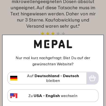
mikrowellengeeigneten Dosen absolut
ungeeignet. Auf diese Tatsache muss im
Text hingewiesen werden. Daher von mir
nur 3 Sterne. Kaufabwicklung und
Versand waren sehr gut."
★
★
★
★
★
★
★
★
★
★
Kunde von mepal.com
Nur mal kurz nachgefragt: Bist Du auf der
10-10-2023
gewünschten Website?
Farbe: Nordic white
"Alles super, gerne wieder!"
Auf
Deutschland - Deutsch
★
★
★
★
★
★
★
★
★
★
bleiben
Kunde von mepal.com
Zu
USA - English
wechseln
30-08-2021