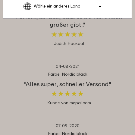
Farbe: Nordic black
"Perfekt, schade, dass es die nicht noch
größer gibt.."
★
★
★
★
★
★
★
★
★
★
Judith Hockauf
04-08-2021
Farbe: Nordic black
"Alles super, schneller Versand."
★
★
★
★
★
★
★
★
★
★
Kunde von mepal.com
07-09-2020
Farbe: Nordic black