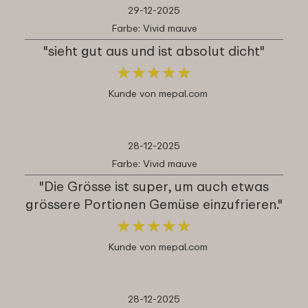
29-12-2025
Farbe: Vivid mauve
"sieht gut aus und ist absolut dicht"
★
★
★
★
★
★
★
★
★
★
Kunde von mepal.com
28-12-2025
Farbe: Vivid mauve
"Die Grösse ist super, um auch etwas
grössere Portionen Gemüse einzufrieren."
★
★
★
★
★
★
★
★
★
★
Kunde von mepal.com
28-12-2025