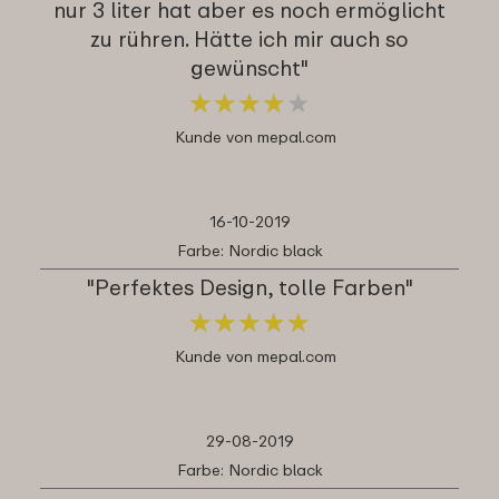
nur 3 liter hat aber es noch ermöglicht
zu rühren. Hätte ich mir auch so
gewünscht"
★
★
★
★
★
★
★
★
★
★
Kunde von mepal.com
16-10-2019
Farbe: Nordic black
"Perfektes Design, tolle Farben"
★
★
★
★
★
★
★
★
★
★
Kunde von mepal.com
29-08-2019
Farbe: Nordic black