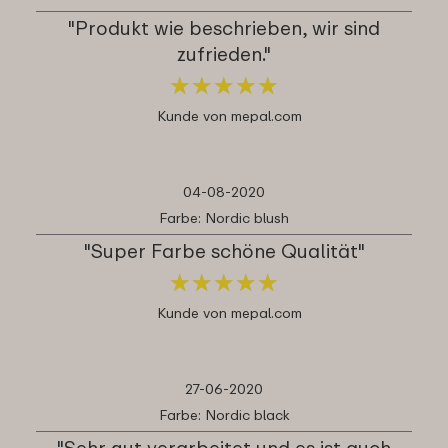
"Produkt wie beschrieben, wir sind
zufrieden."
★
★
★
★
★
★
★
★
★
★
Kunde von mepal.com
04-08-2020
Farbe: Nordic blush
"Super Farbe schöne Qualität"
★
★
★
★
★
★
★
★
★
★
Kunde von mepal.com
27-06-2020
Farbe: Nordic black
"Sehr gut verarbeitet und es ist auch