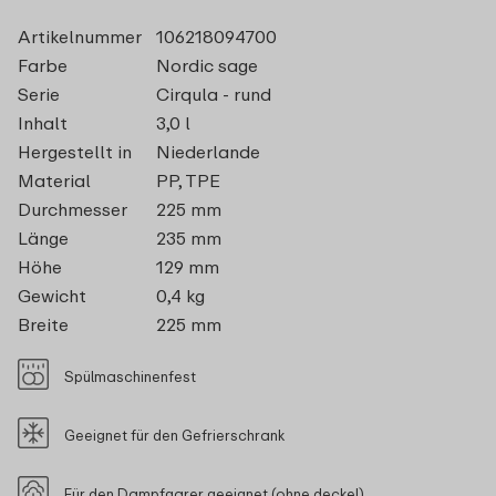
Artikelnummer
106218094700
Farbe
Nordic sage
Serie
Cirqula - rund
Inhalt
3,0 l
Hergestellt in
Niederlande
Material
PP, TPE
Durchmesser
225 mm
Länge
235 mm
Höhe
129 mm
Gewicht
0,4 kg
Breite
225 mm
Spülmaschinenfest
Geeignet für den Gefrierschrank
Für den Dampfgarer geeignet (ohne deckel)