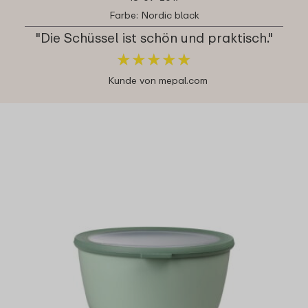
Farbe: Nordic black
"Die Schüssel ist schön und praktisch."
★
★
★
★
★
★
★
★
★
★
Kunde von mepal.com