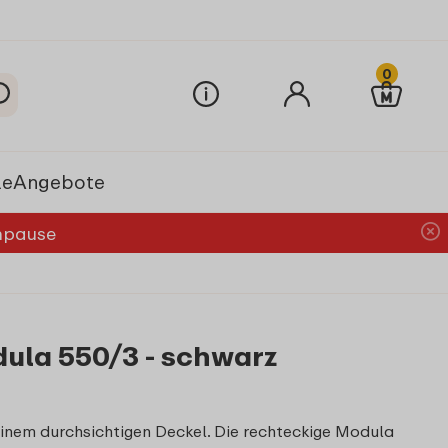
0
le
Angebote
chpause
ula 550/3 - schwarz
inem durchsichtigen Deckel. Die rechteckige Modula