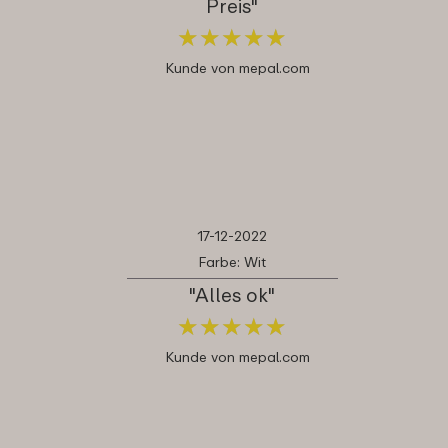
Preis"
★
★
★
★
★
★
★
★
★
★
Kunde von mepal.com
17-12-2022
Farbe: Wit
"Alles ok"
★
★
★
★
★
★
★
★
★
★
Kunde von mepal.com