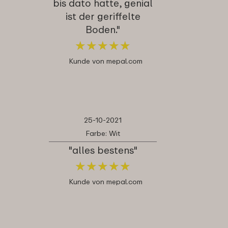
bis dato hatte, genial
ist der geriffelte
Boden."
★
★
★
★
★
★
★
★
★
★
Kunde von mepal.com
25-10-2021
Farbe: Wit
"alles bestens"
★
★
★
★
★
★
★
★
★
★
Kunde von mepal.com