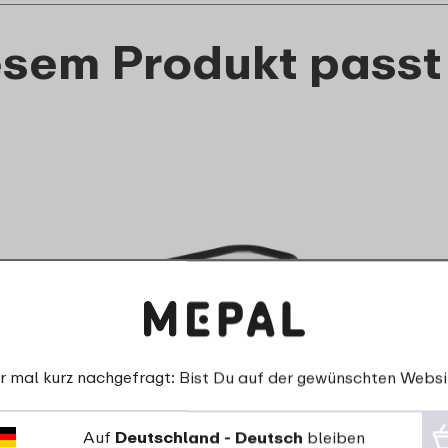
esem Produkt passt
Käsedose Modula 2000 ml
r mal kurz nachgefragt: Bist Du auf der gewünschten Websi
- schwarz
11
99
Auf
Deutschland - Deutsch
bleiben