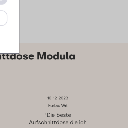
Details
Bestellen
Details
B
ittdose Modula
10-12-2023
Farbe: Wit
"Die beste
Aufschnittdose die ich