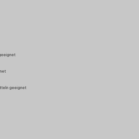
geeignet
gnet
tteln geeignet