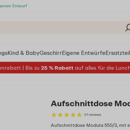
igenem Entwurf
egs
Kind & Baby
Geschirr
Eigene Entwürfe
Ersatztei
nrabatt | Bis zu
25 % Rabatt
auf alles für die Lun
Aufschnittdose Mod
★
★
★
★
★
★
★
★
★
★
31 reviews
Aufschnittdose Modula 550/3, mit e