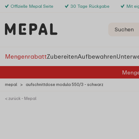
Offizielle Mepal Seite
30 Tage Rückgabe
Mit e
Mengenrabatt
Zubereiten
Aufbewahren
Unterw
Menge
mepal
>
aufschnittdose modula 550/3 - schwarz
< zurück - Mepal