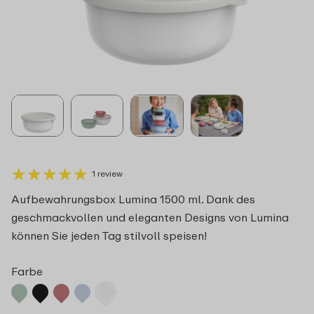
★
★
★
★
★
★
★
★
★
★
1 review
Aufbewahrungsbox Lumina 1500 ml. Dank des
geschmackvollen und eleganten Designs von Lumina
können Sie jeden Tag stilvoll speisen!
Farbe