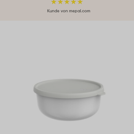
★
★
★
★
★
★
★
★
★
★
Kunde von mepal.com