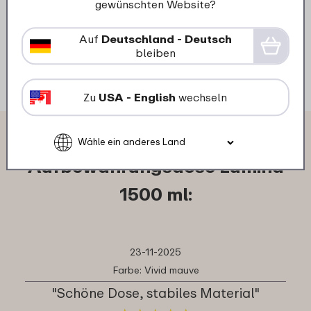
gewünschten Website?
3
69
Auf
Deutschland - Deutsch
Details
Bestellen
bleiben
Zu
USA - English
wechseln
Das sagen andere Kunden über
Aufbewahrungsdose Lumina
1500 ml:
23-11-2025
Farbe: Vivid mauve
"Schöne Dose, stabiles Material"