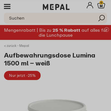
0
Mengenrabatt | Bis zu
25 % Rabatt
auf alles für
die Lunchpause
< zurück - Mepal
Aufbewahrungsdose Lumina
1500 ml – weiß
Nur jetzt -25%