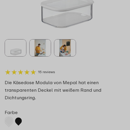
★
★
★
★
★
★
★
★
★
★
15 reviews
Die Käsedose Modula von Mepal hat einen
transparenten Deckel mit weißem Rand und
Dichtungsring.
Farbe