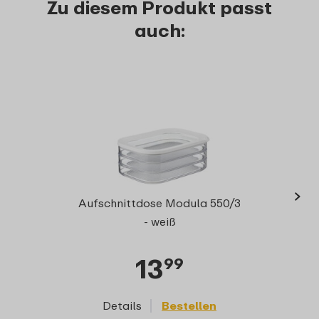
Zu diesem Produkt passt
auch:
›
Vorra
Aufschnittdose Modula 550/3
- weiß
13
99
Details
Bestellen
D