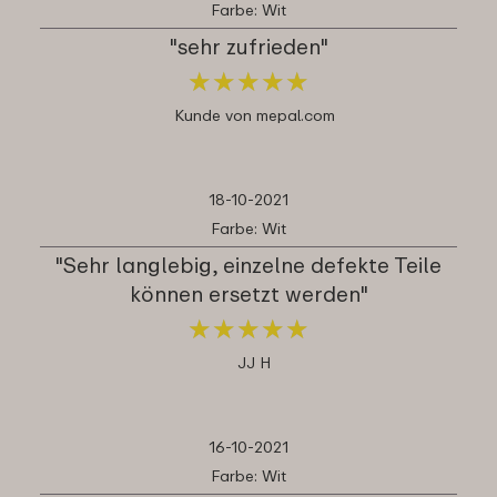
Farbe: Wit
"sehr zufrieden"
★
★
★
★
★
★
★
★
★
★
Kunde von mepal.com
18-10-2021
Farbe: Wit
"Sehr langlebig, einzelne defekte Teile
können ersetzt werden"
★
★
★
★
★
★
★
★
★
★
JJ H
16-10-2021
Farbe: Wit