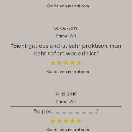
Kunde von mepal.com
05-06-2019
Farbe: Wit
"Sieht gut aus und ist sehr praktisch. man
sieht sofort was drin ist."
★
★
★
★
★
★
★
★
★
★
Kunde von mepal.com
14-12-2018
Farbe: Wit
"super......................................."
★
★
★
★
★
★
★
★
★
★
Kunde von mepal.com