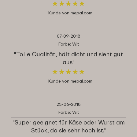
★
★
★
★
★
★
★
★
★
★
Kunde von mepal.com
07-09-2018
Farbe: Wit
"Tolle Qualität, hält dicht und sieht gut
aus"
★
★
★
★
★
★
★
★
★
★
Kunde von mepal.com
23-06-2018
Farbe: Wit
"Super geeignet für Käse oder Wurst am
Stück, da sie sehr hoch ist."