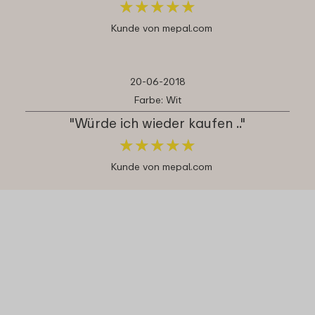
★
★
★
★
★
★
★
★
★
★
Kunde von mepal.com
20-06-2018
Farbe: Wit
"Würde ich wieder kaufen .."
★
★
★
★
★
★
★
★
★
★
Kunde von mepal.com