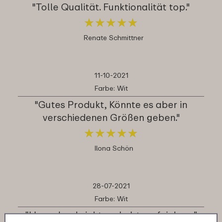
"Tolle Qualität. Funktionalität top."
★
★
★
★
★
★
★
★
★
★
Renate Schmittner
11-10-2021
Farbe: Wit
"Gutes Produkt, Könnte es aber in
verschiedenen Größen geben."
★
★
★
★
★
★
★
★
★
★
Ilona Schön
28-07-2021
Farbe: Wit
"klare durchsicht und abtropfeinlage"