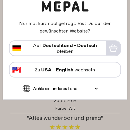
★
★
★
★
★
★
★
★
★
★
Kunde von mepal.com
Nur mal kurz nachgefragt: Bist Du auf der
gewünschten Website?
20-08-2019
Farbe: Wit
Auf
Deutschland - Deutsch
bleiben
"alles bestens alles bestens alles
bestens alles bestens"
★
★
★
★
★
★
★
★
★
★
Zu
USA - English
wechseln
Kunde von mepal.com
30-07-2019
Farbe: Wit
"Alles wunderbar und prima"
★
★
★
★
★
★
★
★
★
★