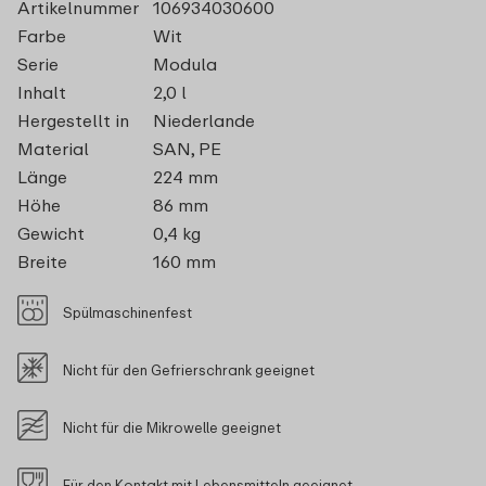
Artikelnummer
106934030600
Farbe
Wit
Serie
Modula
Inhalt
2,0 l
Hergestellt in
Niederlande
Material
SAN, PE
Länge
224 mm
Höhe
86 mm
Gewicht
0,4 kg
Breite
160 mm
Spülmaschinenfest
Nicht für den Gefrierschrank geeignet
Nicht für die Mikrowelle geeignet
Für den Kontakt mit Lebensmitteln geeignet