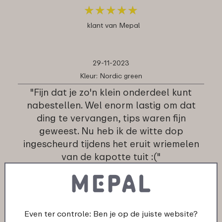
★
★
★
★
★
★
★
★
★
★
klant van Mepal
29-11-2023
Kleur: Nordic green
"Fijn dat je zo'n klein onderdeel kunt
nabestellen. Wel enorm lastig om dat
ding te vervangen, tips waren fijn
geweest. Nu heb ik de witte dop
ingescheurd tijdens het eruit wriemelen
van de kapotte tuit :("
★
★
★
★
★
★
★
★
★
★
klant van Mepal
Even ter controle: Ben je op de juiste website?