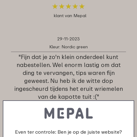
★
★
★
★
★
★
★
★
★
★
klant van Mepal
29-11-2023
Kleur: Nordic green
"Fijn dat je zo'n klein onderdeel kunt
nabestellen. Wel enorm lastig om dat
ding te vervangen, tips waren fijn
geweest. Nu heb ik de witte dop
ingescheurd tijdens het eruit wriemelen
van de kapotte tuit :("
★
★
★
★
★
★
★
★
★
★
klant van Mepal
Even ter controle: Ben je op de juiste website?