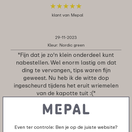
★
★
★
★
★
★
★
★
★
★
klant van Mepal
29-11-2023
Kleur: Nordic green
"Fijn dat je zo'n klein onderdeel kunt
nabestellen. Wel enorm lastig om dat
ding te vervangen, tips waren fijn
geweest. Nu heb ik de witte dop
ingescheurd tijdens het eruit wriemelen
van de kapotte tuit :("
★
★
★
★
★
★
★
★
★
★
klant van Mepal
Even ter controle: Ben je op de juiste website?