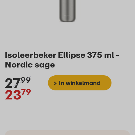
Isoleerbeker Ellipse 375 ml -
Nordic sage
27
99
In winkelmand
23
79