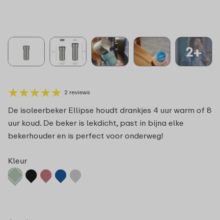
2+
★
★
★
★
★
★
★
★
★
★
2 reviews
De isoleerbeker Ellipse houdt drankjes 4 uur warm of 8
uur koud. De beker is lekdicht, past in bijna elke
bekerhouder en is perfect voor onderweg!
Kleur