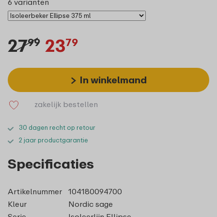
6 varianten
27
23
99
79
In winkelmand
zakelijk bestellen
30 dagen recht op retour
2 jaar productgarantie
Specificaties
Artikelnummer
104180094700
Kleur
Nordic sage
Serie
Isoleerlijn Ellipse