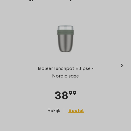
›
Isol
Isoleer lunchpot Ellipse -
Nordic sage
38
99
Bekijk
Bestel