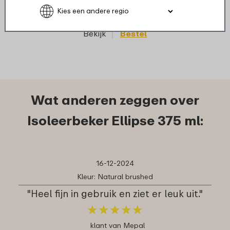
3
19
Bekijk
Bestel
Wat anderen zeggen over
Isoleerbeker Ellipse 375 ml:
16-12-2024
Kleur: Natural brushed
"Heel fijn in gebruik en ziet er leuk uit."
★
★
★
★
★
★
★
★
★
★
klant van Mepal