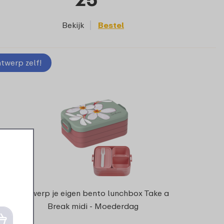
Bekijk
Bestel
twerp zelf!
Ontwerp je eigen bento lunchbox Take a
Break midi - Moederdag