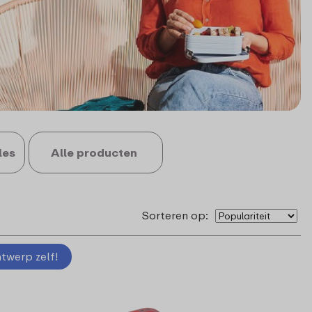
les
Alle producten
Sorteren op:
twerp zelf!