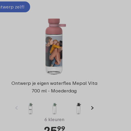
twerp zelf!
Ontwerp je eigen waterfles Mepal Vita
700 ml - Moederdag
6 kleuren
25
99