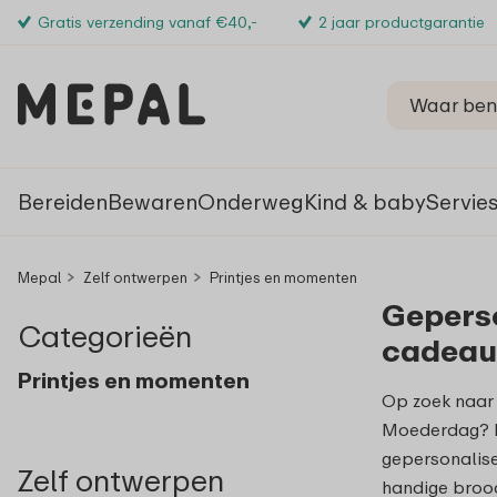
Gratis verzending vanaf €40,-
2 jaar productgarantie
Bereiden
Bewaren
Onderweg
Kind & baby
Servie
Mepal
Zelf ontwerpen
Printjes en momenten
Gepers
Categorieën
cadeau
Printjes en momenten
Op zoek naar 
Moederdag? M
gepersonalise
Zelf ontwerpen
handige broo