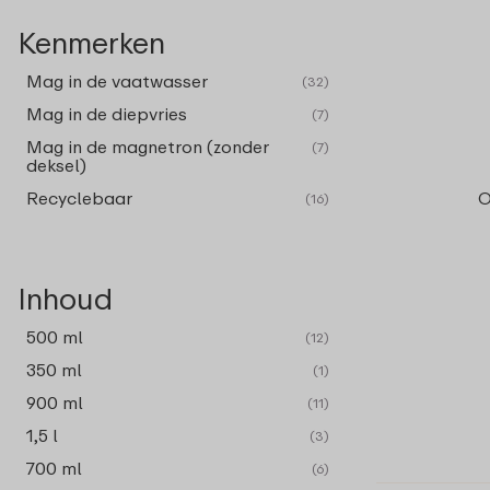
Kenmerken
Mag in de vaatwasser
(32)
Mag in de diepvries
(7)
Mag in de magnetron (zonder
(7)
deksel)
Recyclebaar
O
(16)
Inhoud
500 ml
(12)
350 ml
(1)
900 ml
(11)
1,5 l
(3)
700 ml
(6)