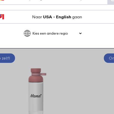
6 kleuren
Naar
USA - English
gaan
23
99
Bekijk
Bestel
zelf!
On