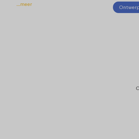
...meer
Ontwerp 
O