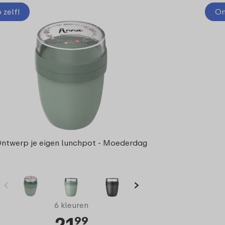
zelf!
On
ntwerp je eigen lunchpot - Moederdag
6 kleuren
21
99