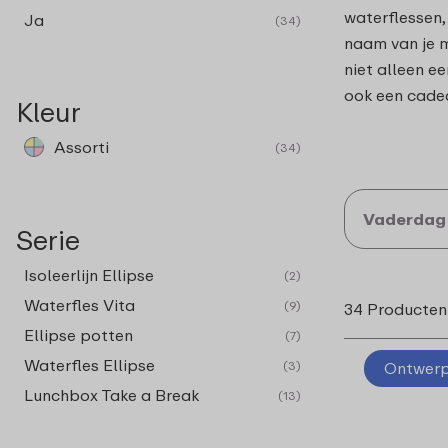
waterflessen,
Ja
(34)
naam van je m
niet alleen e
ook een cadea
Kleur
Assorti
(34)
Vaderdag
Serie
Isoleerlijn Ellipse
(2)
Waterfles Vita
(9)
34 Producten
Ellipse potten
(7)
Waterfles Ellipse
(3)
Ontwerp 
Lunchbox Take a Break
(13)