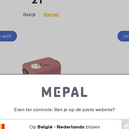
Bekijk
Bestel
zelf!
On
Even ter controle: Ben je op de juiste website?
ntwerp je eigen bento lunchbox Take a
Break midi - Moederdag
Op
België - Nederlands
blijven