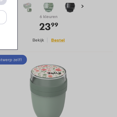
6 kleuren
23
99
Bekijk
Bestel
twerp zelf!