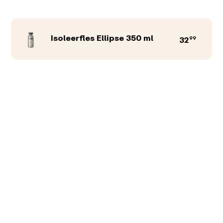
Isoleerfles Ellipse 350 ml
99
32
Productkleur
Afbeeldingen
Teksten