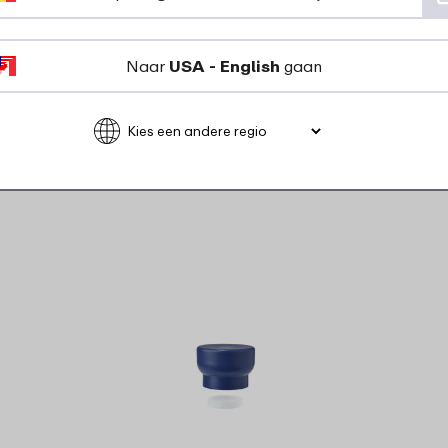
Bekijk
Bestel
Naar
USA - English
gaan
rdelen voor dit pr
Strap water