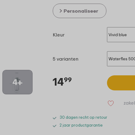
Personaliseer
Kleur
5 varianten
14
99
4+
zakel
30 dagen recht op retour
2 jaar productgarantie