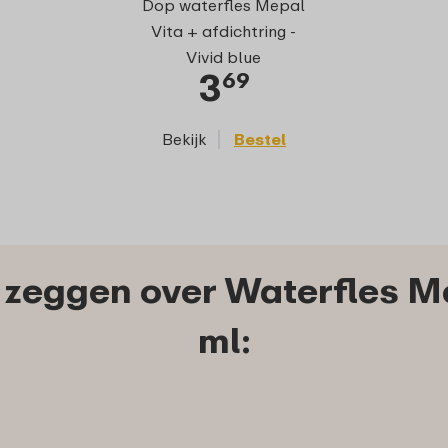
Dop waterfles Mepal
Vita - Vivi
Vita + afdichtring -
Vivid blue
3
2
69
Bekijk
Bestel
Bekijk
zeggen over Waterfles M
ml: