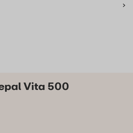
›
d blue dark
waterfles Mepal Vita
500 ml
3
69
19
Bestel
Bekijk
Bestel
epal Vita 500