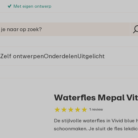
Met eigen ontwerp
s
Zelf ontwerpen
Onderdelen
Uitgelicht
Waterfles Mepal Vita
★
★
★
★
★
★
★
★
★
★
1 review
De stijlvolle waterfles in Vivid blue
schoonmaken. Je sluit de fles lekdi