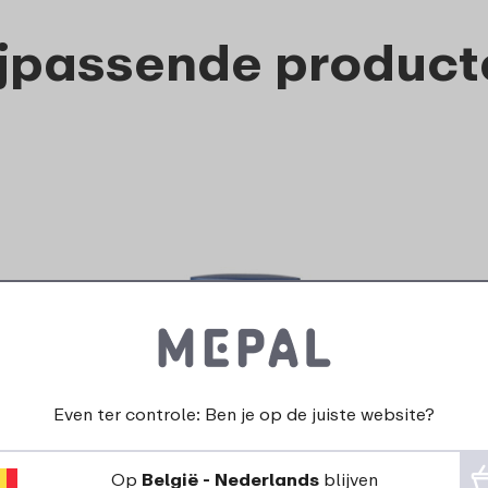
ijpassende product
Snackpot Ellipse 350 ml -
Vivid blue
Even ter controle: Ben je op de juiste website?
8
5
49
99
Op
België - Nederlands
blijven