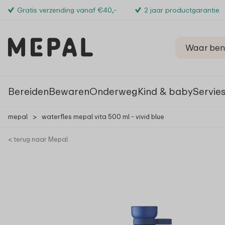
Gratis verzending vanaf €40,-
2 jaar productgarantie
Bereiden
Bewaren
Onderweg
Kind & baby
Servie
mepal
>
waterfles mepal vita 500 ml - vivid blue
< terug naar Mepal