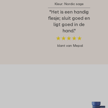
Kleur: Nordic sage
"Het is een handig
flesje; sluit goed en
ligt goed in de
hand."
★
★
★
★
★
★
★
★
★
★
klant van Mepal