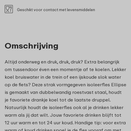
Geschikt voor contact met levensmiddelen
Omschrijving
Altijd onderweg en druk, druk, druk? Extra belangrijk
om tussendoor éven een momentje af te koelen. Lekker
koel bruiswater in de trein of een ijskoude slok water
op de fiets? Deze strak vormgegeven isoleerfles Ellipse
is gemaakt van dubbelwandig roestvast staal, houdt
je favoriete drankje koel tot de laatste druppel.
Natuurlijk houdt de isoleerfles ook al je drinken lekker
warm als jij dat wilt. Jouw favoriete drinken blijft tot
12 uur warm en tot 24 uur koud. Handige tip: voor extra
warm of koud drinken spoel je de fles vooraf om met