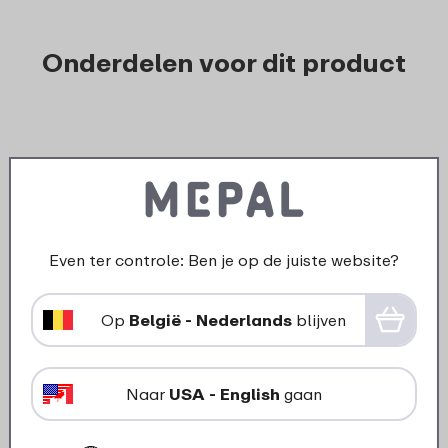
Onderdelen voor dit product
Even ter controle: Ben je op de juiste website?
Op
België - Nederlands
blijven
›
Afdich
Dop Isoleerfles Ellipse 350 /
Naar
USA - English
gaan
500 ml - Nordic black