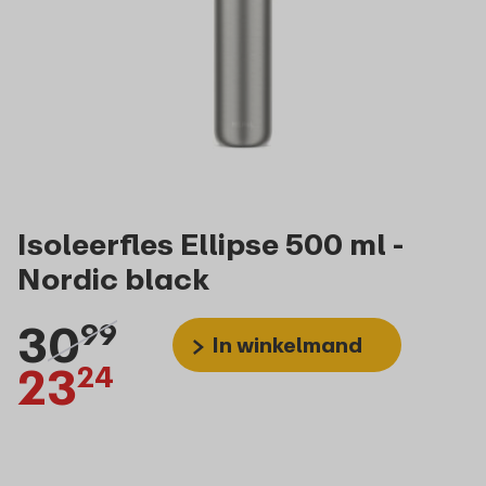
Isoleerfles Ellipse 500 ml -
Nordic black
30
99
In winkelmand
23
24