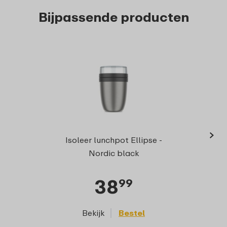
Bijpassende producten
›
Isole
Isoleer lunchpot Ellipse -
Nordic black
38
99
Bekijk
Bestel