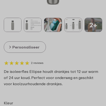
2+
Personaliseer
★
★
★
★
★
★
★
★
★
★
2 reviews
De isoleerfles Ellipse houdt drankjes tot 12 uur warm
of 24 uur koud. Perfect voor onderweg en geschikt
voor koolzuurhoudende drankjes.
Kleur