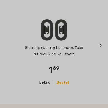
›
Verde
Sluitclip (bento) Lunchbox Take
a Break 2 stuks - zwart
1
69
Bekijk
Bestel