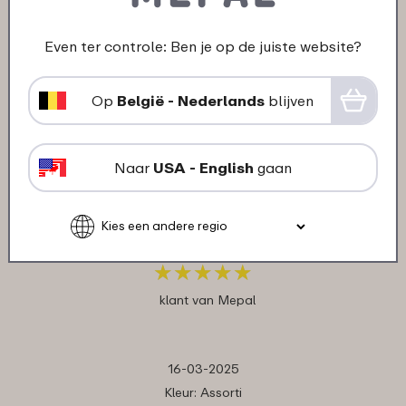
05-09-2025
Kleur: Assorti
Even ter controle: Ben je op de juiste website?
"👍"
★
★
★
★
★
★
★
★
★
★
Op
België - Nederlands
blijven
klant van Mepal
Naar
USA - English
gaan
26-05-2025
Kleur: Assorti
"Goed materiaal"
★
★
★
★
★
★
★
★
★
★
klant van Mepal
16-03-2025
Kleur: Assorti