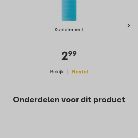
›
Elli
Koelelement
2
99
Bekijk
Bestel
Onderdelen voor dit product