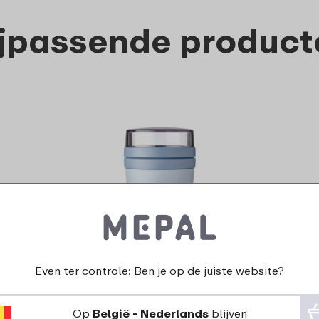
ijpassende product
Lunchpot Ellipse - Nordic
blue
Even ter controle: Ben je op de juiste website?
17
99
Op
België - Nederlands
blijven