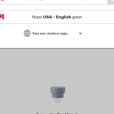
Bekijk
Bestel
Naar
USA - English
gaan
rdelen voor dit pr
Strap water