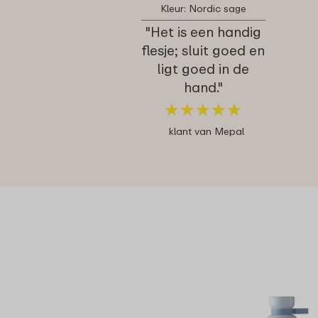
Kleur: Nordic sage
"Het is een handig
flesje; sluit goed en
ligt goed in de
hand."
★
★
★
★
★
★
★
★
★
★
klant van Mepal