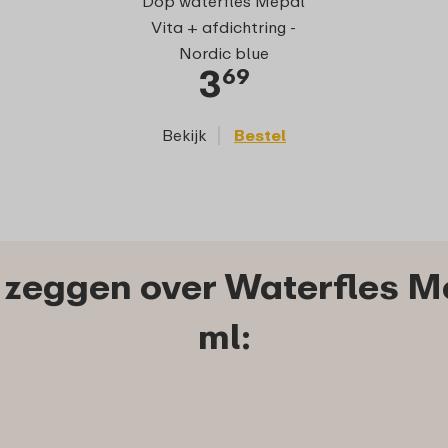
Dop waterfles Mepal
Vita - Nordi
Vita + afdichtring -
Nordic blue
3
2
69
Bekijk
Bestel
Bekijk
zeggen over Waterfles M
ml: