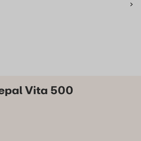
›
c blue dark
waterfles Mepal Vita
500 ml
3
69
19
Bestel
Bekijk
Bestel
epal Vita 500