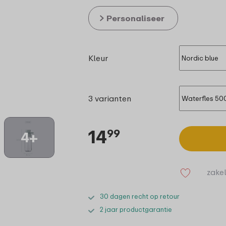
Personaliseer
Kleur
3 varianten
14
99
4+
zakel
30 dagen recht op retour
2 jaar productgarantie