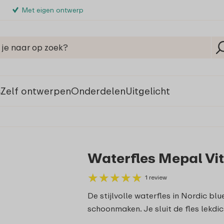
Met eigen ontwerp
s
Zelf ontwerpen
Onderdelen
Uitgelicht
Waterfles Mepal Vit
★
★
★
★
★
★
★
★
★
★
1 review
De stijlvolle waterfles in Nordic bl
schoonmaken. Je sluit de fles lekdi