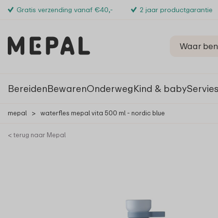
Gratis verzending vanaf €40,-
2 jaar productgarantie
Bereiden
Bewaren
Onderweg
Kind & baby
Servie
mepal
>
waterfles mepal vita 500 ml - nordic blue
< terug naar Mepal