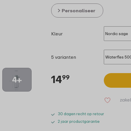
Personaliseer
Kleur
5 varianten
14
99
4+
zakel
30 dagen recht op retour
2 jaar productgarantie