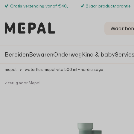
Gratis verzending vanaf €40,-
2 jaar productgarantie
Bereiden
Bewaren
Onderweg
Kind & baby
Servie
mepal
>
waterfles mepal vita 500 ml - nordic sage
< terug naar Mepal