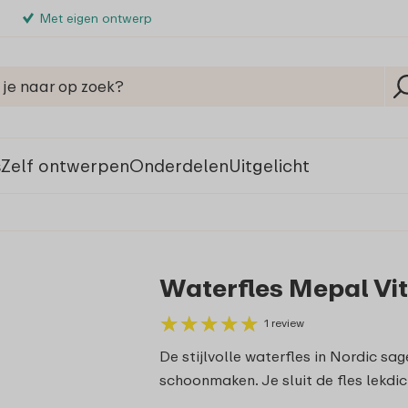
Met eigen ontwerp
s
Zelf ontwerpen
Onderdelen
Uitgelicht
Waterfles Mepal Vit
★
★
★
★
★
★
★
★
★
★
1 review
De stijlvolle waterfles in Nordic sa
schoonmaken. Je sluit de fles lekdi