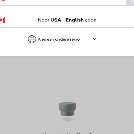
Bekijk
Bestel
Naar
USA - English
gaan
rdelen voor dit pr
Strap water