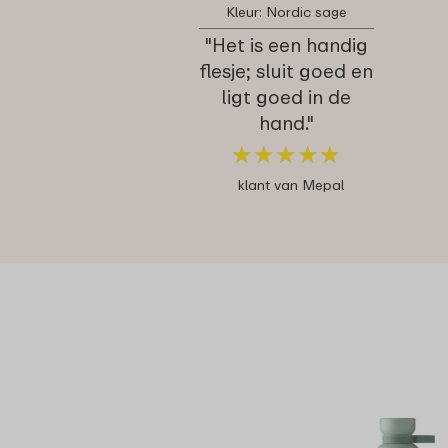
Kleur: Nordic sage
"Het is een handig
flesje; sluit goed en
ligt goed in de
hand."
★
★
★
★
★
★
★
★
★
★
klant van Mepal