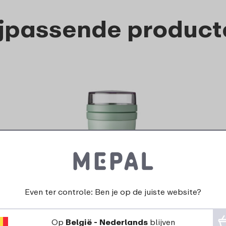
ijpassende product
Lunchpot Ellipse - Nordic
sage
Even ter controle: Ben je op de juiste website?
17
99
Op
België - Nederlands
blijven