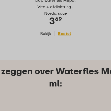
Dop waterfles Mepal
Vita - Nordi
Vita + afdichtring -
Nordic sage
3
2
69
Bekijk
Bestel
Bekijk
zeggen over Waterfles M
ml: