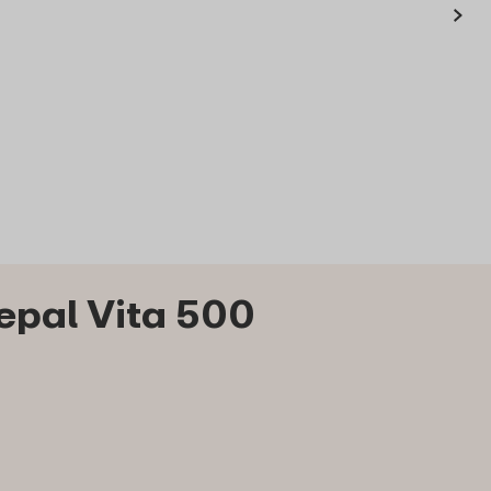
›
c sage dark
waterfles Mepal Vita
500 ml
3
69
19
Bestel
Bekijk
Bestel
epal Vita 500