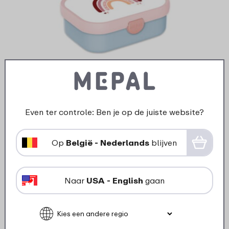
Ontwerp je eigen Lunchbox Campus -
Regenboog
Even ter controle: Ben je op de juiste website?
Op
België - Nederlands
blijven
30 kleuren
17
99
Naar
USA - English
gaan
Bekijk
Bestel