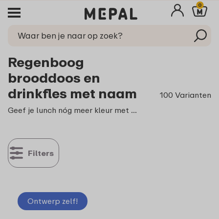
0
Regenboog
brooddoos en
drinkfles met naam
100 Varianten
Geef je lunch nóg meer kleur met een betoverende regenboog lunchset! Met een Mepal regenboog brooddoos en drinkfles wordt je lunchtijd een magisch avontuur. Zeker weten dat je nieuwe lunchbox straks overal makkelijk te herkennen is? Voorzie hem dan van je eigen naam of ontwerp.
Filters
Ontwerp zelf!