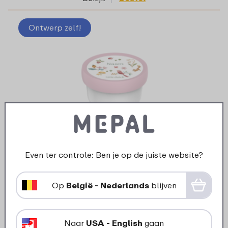
Ontwerp zelf!
Even ter controle: Ben je op de juiste website?
Ontwerp je eigen fruitbox Campus 300 ml -
Fairy Wonders
Op
België - Nederlands
blijven
37 kleuren
Naar
USA - English
gaan