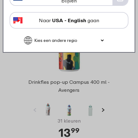
blijven
Naar
USA - English
gaan
Drinkfles pop-up Campus 400 ml -
Avengers
31 kleuren
13
99