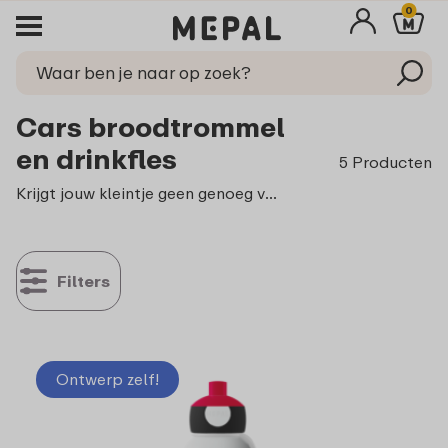
0
Cars broodtrommel
en drinkfles
5 Producten
Krijgt jouw kleintje geen genoeg van alles dat met Cars
t
Filters
Ontwerp zelf!