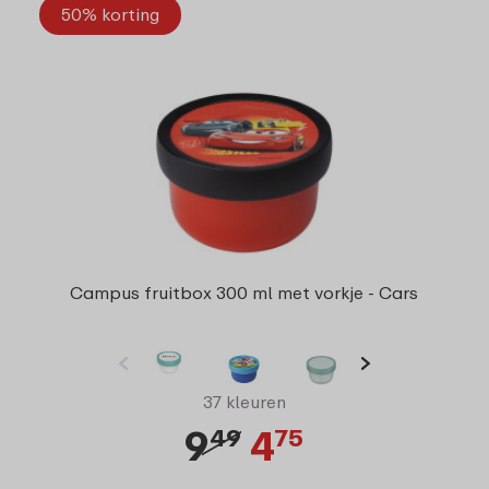
50% korting
Campus fruitbox 300 ml met vorkje - Cars
37 kleuren
9
4
49
75