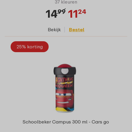
37 kleuren
14
11
99
24
Bekijk
Bestel
25% korting
Schoolbeker Campus 300 ml - Cars go