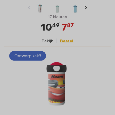
17 kleuren
10
7
49
87
Bekijk
Bestel
Ontwerp zelf!