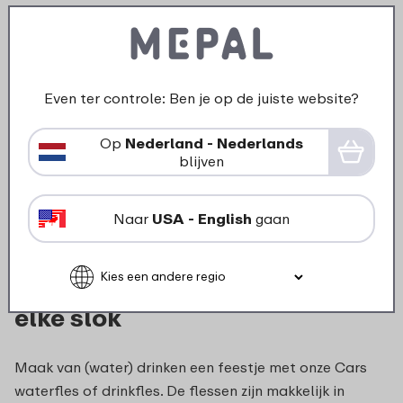
Ontwerp je eigen schoolbeker - Cars
Even ter controle: Ben je op de juiste website?
17 kleuren
16
99
Op
Nederland - Nederlands
blijven
Bekijk
Bestel
Naar
USA - English
gaan
Cars drinkfles – Een feestje bij
elke slok
Maak van (water) drinken een feestje met onze Cars
waterfles of drinkfles. De flessen zijn makkelijk in