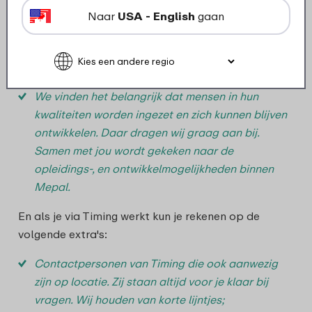
45 kilometer enkele reis;
Naar
USA - English
gaan
Je bouwt vakantiegeld (8,33%) en vakantie-uren
op per gewerkt uur;
Je werkt in een schone werkomgeving;
Gratis koffie, thee en fruit.;
We vinden het belangrijk dat mensen in hun
kwaliteiten worden ingezet en zich kunnen blijven
ontwikkelen. Daar dragen wij graag aan bij.
Samen met jou wordt gekeken naar de
opleidings-, en ontwikkelmogelijkheden binnen
Mepal.
En als je via Timing werkt kun je rekenen op de
volgende extra's:
Contactpersonen van Timing die ook aanwezig
zijn op locatie. Zij staan altijd voor je klaar bij
vragen. Wij houden van korte lijntjes;