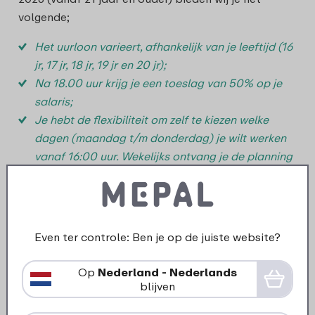
volgende;
Het uurloon varieert, afhankelijk van je leeftijd (16
jr, 17 jr, 18 jr, 19 jr en 20 jr);
Na 18.00 uur krijg je een toeslag van 50% op je
salaris;
Je hebt de flexibiliteit om zelf te kiezen welke
dagen (maandag t/m donderdag) je wilt werken
vanaf 16:00 uur. Wekelijks ontvang je de planning
waarbij je ziet wanneer en waar je ingepland
bent;
In de vakantieperiode extra werken? Geen
probleem!
Even ter controle: Ben je op de juiste website?
Werken met een online kloksysteem waardoor je
zelf geen uren bij hoeft te houden, hoe fijn is dat?
Op
Nederland - Nederlands
We bieden een reiskostenvergoeding van €0,23
blijven
per kilometer (vanaf 10 km) met een maximum van