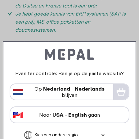
de Duitse en Franse taal is een pré;
Je hebt goede kennis van ERP systemen (SAP is
een pré), MS-office pakketten en
douanesystemen.
Wat bieden wij jou?
De kans om bij te dragen aan de verdere
ontwikkeling van Mepal in een afwisselende en
zelfstandige functie, maar ook in een gezellig
Even ter controle: Ben je op de juiste website?
team;
Een fulltime arbeidsovereenkomst voor bepaalde
Op
Nederland - Nederlands
blijven
tijd; dit met uitzicht op een contract voor
onbepaalde tijd;
Een marktconform salaris en een goede
Naar
USA - English
gaan
pensioenvoorziening;
Goede secundaire arbeidsvoorwaarden, zoals
ATV-dagen, reiskostenvergoeding en korting op