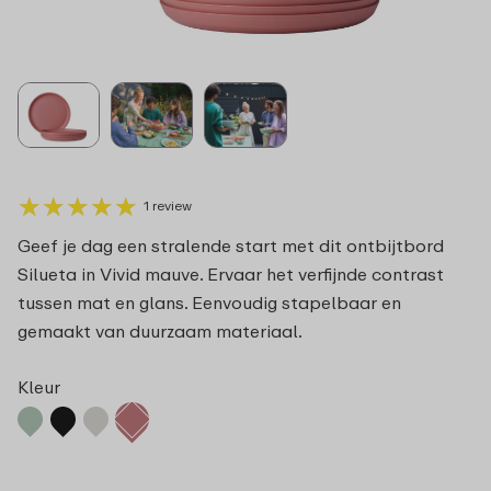
★
★
★
★
★
★
★
★
★
★
1 review
Geef je dag een stralende start met dit ontbijtbord
Silueta in Vivid mauve. Ervaar het verfijnde contrast
tussen mat en glans. Eenvoudig stapelbaar en
gemaakt van duurzaam materiaal.
Kleur