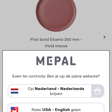
›
Mok 
Plat bord Silueta 260 mm -
Vivid mauve
9
49
Bekijk
Bestel
Even ter controle: Ben je op de juiste website?
Op
Nederland - Nederlands
blijven
Wat anderen zeggen over
Naar
USA - English
gaan