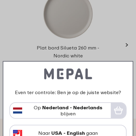
›
Mok 
Plat bord Silueta 260 mm -
Nordic white
9
49
Bekijk
Bestel
Even ter controle: Ben je op de juiste website?
Op
Nederland - Nederlands
blijven
Wat anderen zeggen over
Naar
USA - English
gaan