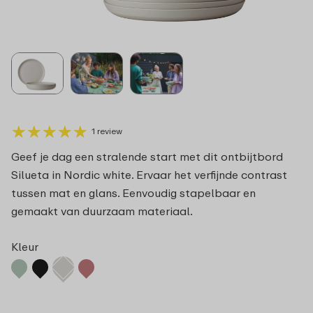
★
★
★
★
★
★
★
★
★
★
1 review
Geef je dag een stralende start met dit ontbijtbord
Silueta in Nordic white. Ervaar het verfijnde contrast
tussen mat en glans. Eenvoudig stapelbaar en
gemaakt van duurzaam materiaal.
Kleur