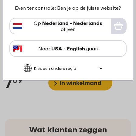
Even ter controle: Ben je op de juiste website?
Op
Nederland - Nederlands
blijven
Deksel multikom Cirqula
Naar
USA - English
gaan
rechthoekig 2000/3000 ml -
Nordic denim
7
69
In winkelmand
Wat klanten zeggen