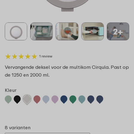
2+
★
★
★
★
★
★
★
★
★
★
1 review
Vervangende deksel voor de multikom Cirqula. Past op
de 1250 en 2000 ml.
Kleur
8 varianten