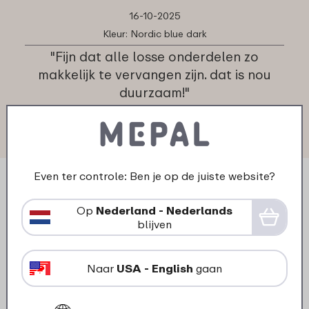
16-10-2025
Kleur: Nordic blue dark
"Fijn dat alle losse onderdelen zo
makkelijk te vervangen zijn. dat is nou
duurzaam!"
★
★
★
★
★
★
★
★
★
★
klant van Mepal
Even ter controle: Ben je op de juiste website?
Op
Nederland - Nederlands
blijven
Naar
USA - English
gaan