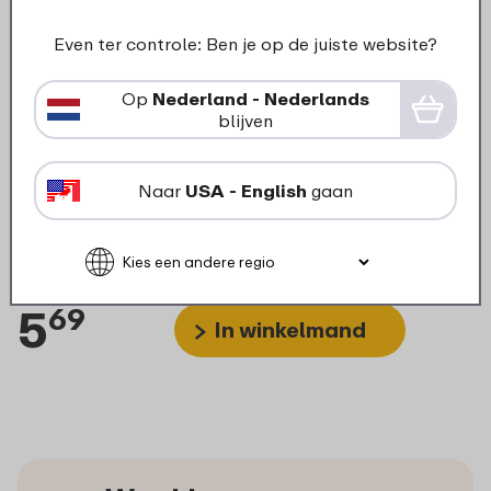
Even ter controle: Ben je op de juiste website?
Op
Nederland - Nederlands
blijven
Onder- en middendeksel
Naar
USA - English
gaan
lunchpot Ellipse mini - Vivid
mauve
5
69
In winkelmand