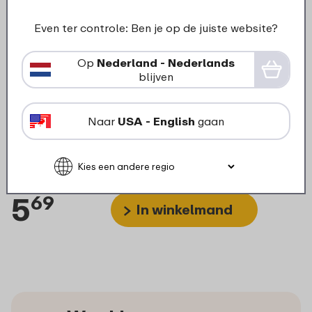
Even ter controle: Ben je op de juiste website?
Op
Nederland - Nederlands
blijven
Onder- en middendeksel
Naar
USA - English
gaan
lunchpot Ellipse mini - Nordic
sage
5
69
In winkelmand