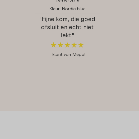
16-09-2018
Kleur: Nordic blue
"Fijne kom, die goed
afsluit en echt niet
lekt."
★
★
★
★
★
★
★
★
★
★
klant van Mepal