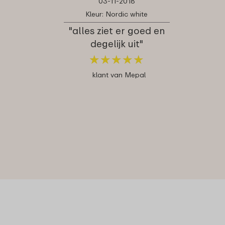
03-11-2018
Kleur: Nordic white
"alles ziet er goed en
degelijk uit"
★
★
★
★
★
★
★
★
★
★
klant van Mepal