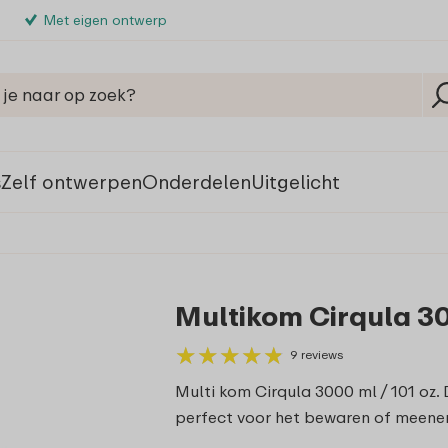
Met eigen ontwerp
s
Zelf ontwerpen
Onderdelen
Uitgelicht
Multikom Cirqula 30
★
★
★
★
★
★
★
★
★
★
9 reviews
Multi kom Cirqula 3000 ml / 101 oz. 
perfect voor het bewaren of meenem