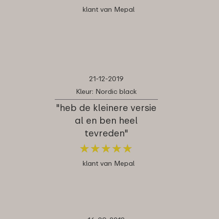
klant van Mepal
21-12-2019
Kleur: Nordic black
"heb de kleinere versie
al en ben heel
tevreden"
★
★
★
★
★
★
★
★
★
★
klant van Mepal