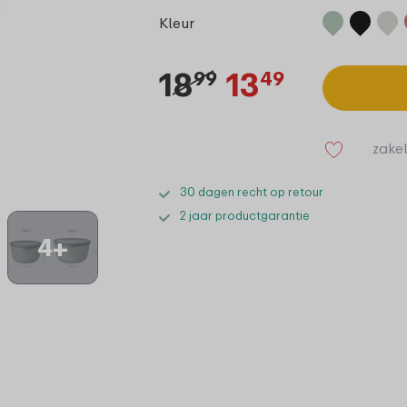
Kleur
18
13
99
49
zakel
30 dagen recht op retour
2 jaar productgarantie
4+