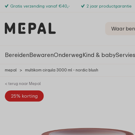
Gratis verzending vanaf €40,-
2 jaar productgarantie
Bereiden
Bewaren
Onderweg
Kind & baby
Servie
mepal
>
multikom cirqula 3000 ml - nordic blush
< terug naar Mepal
25% korting