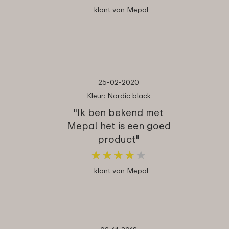
klant van Mepal
25-02-2020
Kleur: Nordic black
"Ik ben bekend met
Mepal het is een goed
product"
★
★
★
★
★
★
★
★
★
★
klant van Mepal