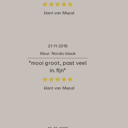
★
★
★
★
★
★
★
★
★
★
klant van Mepal
21-11-2018
Kleur: Nordic black
"mooi groot, past veel
in. fijn"
★
★
★
★
★
★
★
★
★
★
klant van Mepal