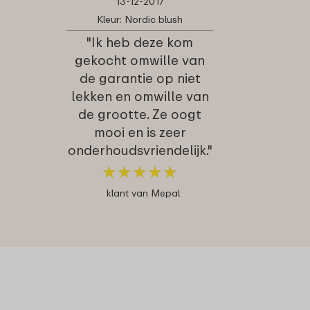
13-12-2017
Kleur: Nordic blush
"Ik heb deze kom
gekocht omwille van
de garantie op niet
lekken en omwille van
de grootte. Ze oogt
mooi en is zeer
onderhoudsvriendelijk."
★
★
★
★
★
★
★
★
★
★
klant van Mepal