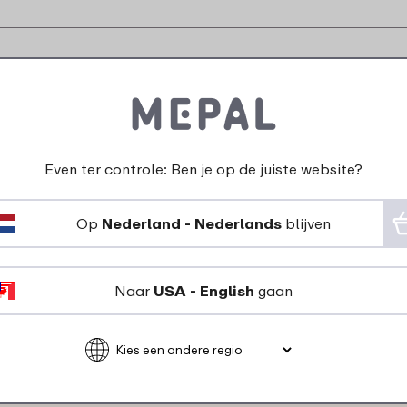
n zeggen over Drukknop p
Even ter controle: Ben je op de juiste website?
27-11-2023
Kleur: Wit
Op
Nederland - Nederlands
blijven
"Dop van fles ging niet
meer dicht. Dit
Naar
USA - English
gaan
onderdeel vervangen
en probleem is
opgelost. Het is wel
even friemelen met
beleid…"