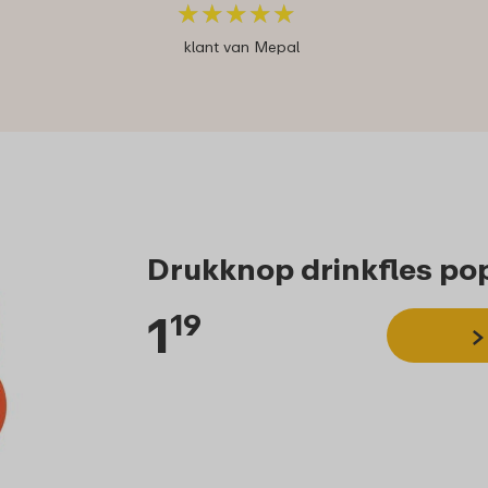
★
★
★
★
★
★
★
★
★
★
klant van Mepal
Drukknop drinkfles po
1
19