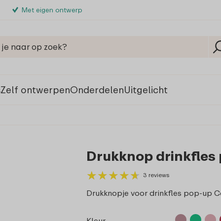
Met eigen ontwerp
s
Zelf ontwerpen
Onderdelen
Uitgelicht
Drukknop drinkfles
★
★
★
★
★
★
★
★
★
★
3 reviews
Drukknopje voor drinkfles pop-up
Kleur