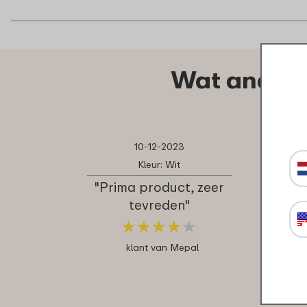
Wat andere
10-12-2023
Kleur: Wit
"Prima product, zeer
tevreden"
★
★
★
★
★
★
★
★
★
★
klant van Mepal