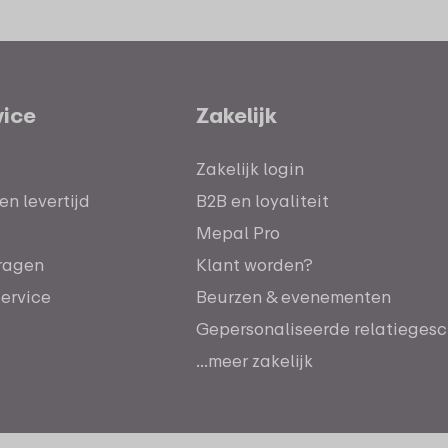
vice
Zakelijk
Zakelijk login
n levertijd
B2B en loyaliteit
Mepal Pro
ragen
Klant worden?
service
Beurzen & evenementen
Gepersonaliseerde relatieges
...meer zakelijk