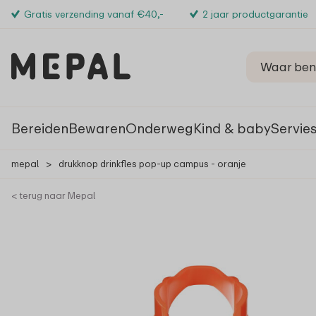
Gratis verzending vanaf €40,-
2 jaar productgarantie
Bereiden
Bewaren
Onderweg
Kind & baby
Servie
mepal
>
drukknop drinkfles pop-up campus - oranje
< terug naar Mepal