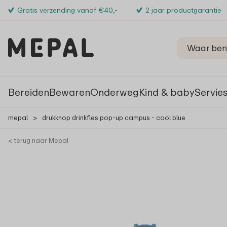
Gratis verzending vanaf €40,-
2 jaar productgarantie
Bereiden
Bewaren
Onderweg
Kind & baby
Servie
mepal
>
drukknop drinkfles pop-up campus - cool blue
< terug naar Mepal