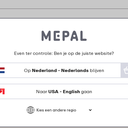
n zeggen over Drukknop p
Even ter controle: Ben je op de juiste website?
27-11-2023
Kleur: Wit
Op
Nederland - Nederlands
blijven
"Dop van fles ging niet
meer dicht. Dit
Naar
USA - English
gaan
onderdeel vervangen
en probleem is
opgelost. Het is wel
even friemelen met
beleid…"