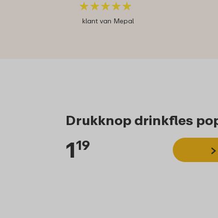
★
★
★
★
★
★
★
★
★
★
klant van Mepal
Drukknop drinkfles po
1
19