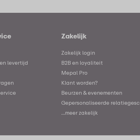
vice
Zakelijk
Zakelijk login
n levertijd
B2B en loyaliteit
Mepal Pro
ragen
Klant worden?
service
Beurzen & evenementen
Gepersonaliseerde relatieges
...meer zakelijk