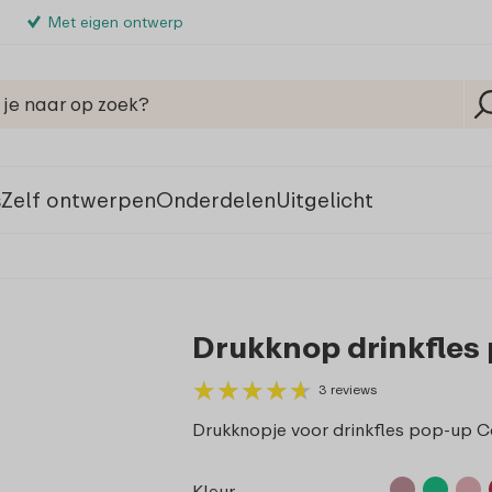
Met eigen ontwerp
s
Zelf ontwerpen
Onderdelen
Uitgelicht
Drukknop drinkfles
★
★
★
★
★
★
★
★
★
★
3 reviews
Drukknopje voor drinkfles pop-up
Kleur