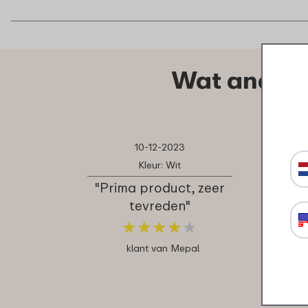
Wat andere
10-12-2023
Kleur: Wit
"Prima product, zeer
tevreden"
★
★
★
★
★
★
★
★
★
★
klant van Mepal