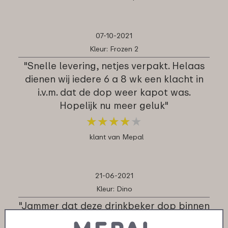
07-10-2021
Kleur: Frozen 2
"Snelle levering, netjes verpakt. Helaas
dienen wij iedere 6 a 8 wk een klacht in
i.v.m. dat de dop weer kapot was.
Hopelijk nu meer geluk"
★
★
★
★
★
★
★
★
★
★
klant van Mepal
21-06-2021
Kleur: Dino
"Jammer dat deze drinkbeker dop binnen
een een half jaar stuk is gegaan.