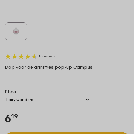
★
★
★
★
★
★
★
★
★
★
8 reviews
Dop voor de drinkfles pop-up Campus.
Kleur
6
19