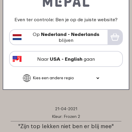
Ondanks dat toch heel tevreden over
hun producten."
★
★
★
★
★
★
★
★
★
★
Even ter controle: Ben je op de juiste website?
klant van Mepal
Op
Nederland - Nederlands
blijven
04-06-2021
Kleur: Dino
Naar
USA - English
gaan
"Goed product zoals verwacht."
★
★
★
★
★
★
★
★
★
★
klant van Mepal
21-04-2021
Kleur: Frozen 2
"Zijn top lekken niet ben er blij mee"