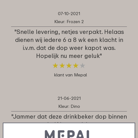
07-10-2021
Kleur: Frozen 2
"Snelle levering, netjes verpakt. Helaas
dienen wij iedere 6 a 8 wk een klacht in
i.v.m. dat de dop weer kapot was.
Hopelijk nu meer geluk"
★
★
★
★
★
★
★
★
★
★
klant van Mepal
21-06-2021
Kleur: Dino
"Jammer dat deze drinkbeker dop binnen
een een half jaar stuk is gegaan.
Ondanks dat toch heel tevreden over