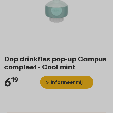
Dop drinkfles pop-up Campus
compleet - Cool mint
6
19
informeer mij