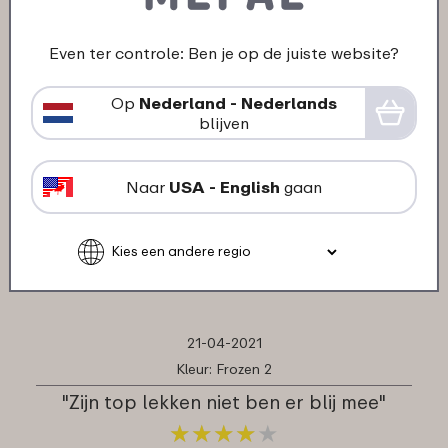
hun producten."
★
★
★
★
★
★
★
★
★
★
Even ter controle: Ben je op de juiste website?
klant van Mepal
Op
Nederland - Nederlands
blijven
04-06-2021
Kleur: Dino
Naar
USA - English
gaan
"Goed product zoals verwacht."
★
★
★
★
★
★
★
★
★
★
klant van Mepal
21-04-2021
Kleur: Frozen 2
"Zijn top lekken niet ben er blij mee"
★
★
★
★
★
★
★
★
★
★