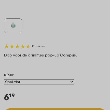
★
★
★
★
★
★
★
★
★
★
8 reviews
Dop voor de drinkfles pop-up Campus.
Kleur
6
19